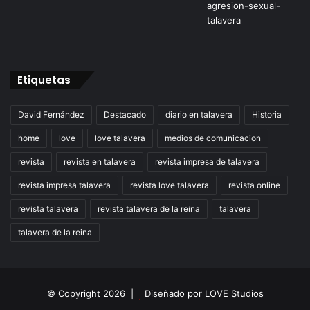
Etiquetas
David Fernández
Destacado
diario en talavera
Historia
home
love
love talavera
medios de comunicacion
revista
revista en talavera
revista impresa de talavera
revista impresa talavera
revista love talavera
revista online
revista talavera
revista talavera de la reina
talavera
talavera de la reina
© Copyright 2026 |
Diseñado por
LOVE Studios