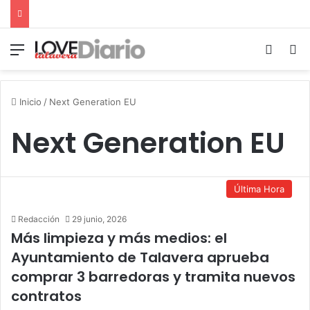
Menú
Switch
B
Inicio
/
Next Generation EU
Next Generation EU
Última Hora
Redacción
29 junio, 2026
Más limpieza y más medios: el
Ayuntamiento de Talavera aprueba
comprar 3 barredoras y tramita nuevos
contratos