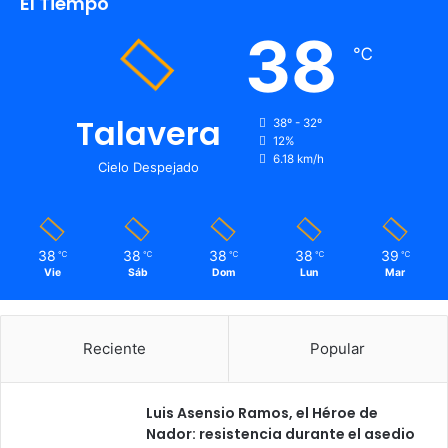
El Tiempo
38
℃
Talavera
38º - 32º
12%
6.18 km/h
Cielo Despejado
38
38
38
38
39
℃
℃
℃
℃
℃
Vie
Sáb
Dom
Lun
Mar
Reciente
Popular
Luis Asensio Ramos, el Héroe de
Nador: resistencia durante el asedio