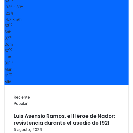
33
33º - 33º
22%
4.7 km/h
℃
33
Sáb
℃
37
Dom
℃
37
Lun
℃
39
Mar
℃
41
Mié
Reciente
Popular
Luis Asensio Ramos, el Héroe de Nador:
resistencia durante el asedio de 1921
5 agosto, 2026