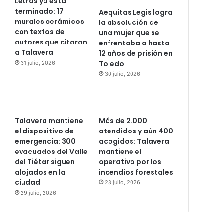
Letras ya está
terminado: 17
Aequitas Legis logra
murales cerámicos
la absolución de
con textos de
una mujer que se
autores que citaron
enfrentaba a hasta
a Talavera
12 años de prisión en
Toledo
31 julio, 2026
30 julio, 2026
Talavera mantiene
Más de 2.000
el dispositivo de
atendidos y aún 400
emergencia: 300
acogidos: Talavera
evacuados del Valle
mantiene el
del Tiétar siguen
operativo por los
alojados en la
incendios forestales
ciudad
28 julio, 2026
29 julio, 2026