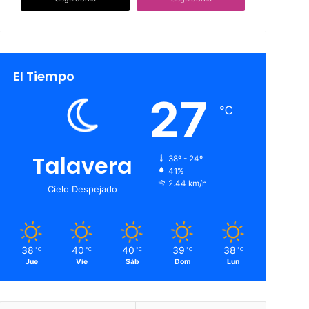
El Tiempo
27
℃
Talavera
38º - 24º
41%
2.44 km/h
Cielo Despejado
38
40
40
39
38
℃
℃
℃
℃
℃
Jue
Vie
Sáb
Dom
Lun