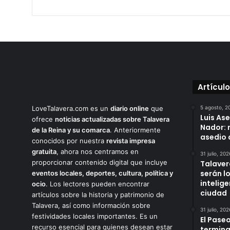
Artícul
LoveTalavera.com es un
diario online
que
5 agosto, 2
Luis As
ofrece
noticias actualizadas sobre Talavera
Nador: 
de la Reina y su comarca
. Anteriormente
asedio 
conocidos por nuestra
revista impresa
gratuita
, ahora nos centramos en
31 julio, 202
proporcionar contenido digital que incluye
Talaver
serán l
eventos locales, deportes, cultura, política y
intelige
ocio
. Los lectores pueden encontrar
ciudad
artículos sobre la historia y patrimonio de
Talavera, así como información sobre
31 julio, 202
festividades locales importantes. Es un
El Paseo
recurso esencial para quienes desean estar
termina