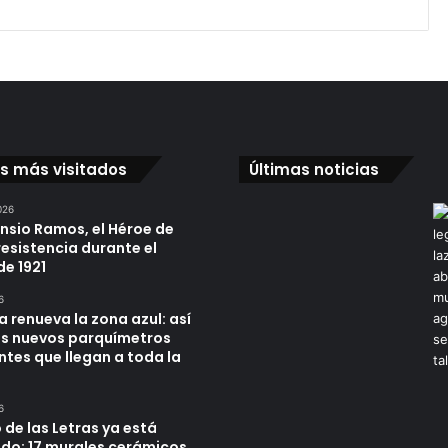
os más visitados
Últimas noticias
026
ensio Ramos, el Héroe de
resistencia durante el
de 1921
6
a renueva la zona azul: así
os nuevos parquímetros
ntes que llegan a toda la
6
 de las Letras ya está
do: 17 murales cerámicos