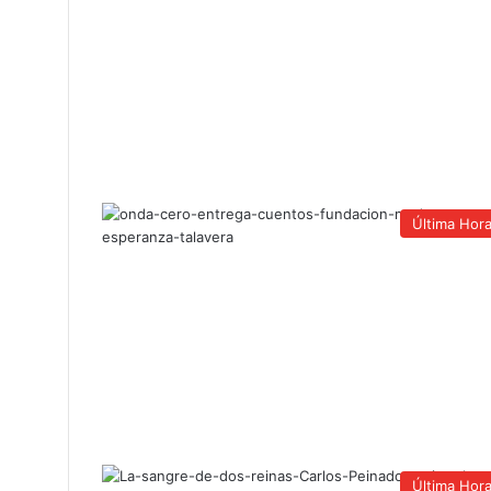
Última Hor
Última Hor