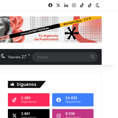
Facebook
X
LinkedIn
Instagram
TikTok
RSS
Switch s
℃
27
Buscar
Talavera
Síguenos
2.385
24.632
Seguidores
Seguidores
3.861
9.536
Seguidores
Seguidores