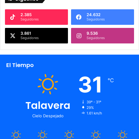
2.385
24.632
Seguidores
Seguidores
3.861
9.536
Seguidores
Seguidores
El Tiempo
31
℃
Talavera
39º - 31º
29%
1.61 km/h
Cielo Despejado