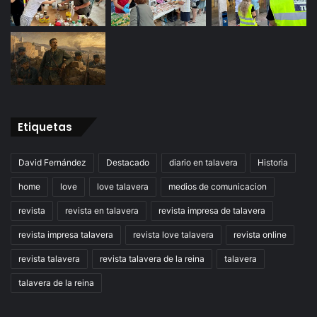
Etiquetas
David Fernández
Destacado
diario en talavera
Historia
home
love
love talavera
medios de comunicacion
revista
revista en talavera
revista impresa de talavera
revista impresa talavera
revista love talavera
revista online
revista talavera
revista talavera de la reina
talavera
talavera de la reina