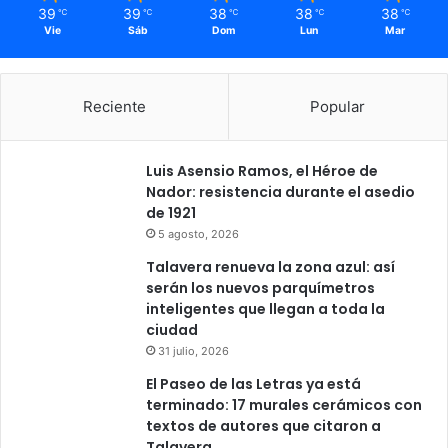
39
39
38
38
38
℃
℃
℃
℃
℃
Vie
Sáb
Dom
Lun
Mar
Reciente
Popular
Luis Asensio Ramos, el Héroe de
Nador: resistencia durante el asedio
de 1921
5 agosto, 2026
Talavera renueva la zona azul: así
serán los nuevos parquímetros
inteligentes que llegan a toda la
ciudad
31 julio, 2026
El Paseo de las Letras ya está
terminado: 17 murales cerámicos con
textos de autores que citaron a
Talavera