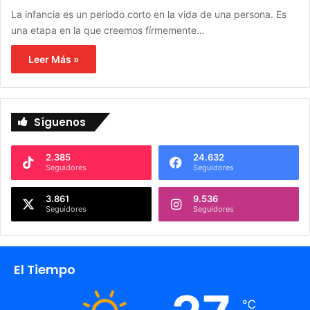
La infancia es un periodo corto en la vida de una persona. Es
una etapa en la que creemos fírmemente…
Leer Más »
Síguenos
2.385
24.632
Seguidores
Seguidores
3.861
9.536
Seguidores
Seguidores
El Tiempo
℃