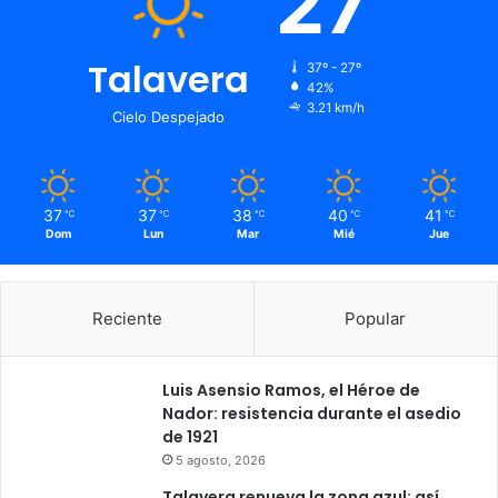
27
Talavera
37º - 27º
42%
3.21 km/h
Cielo Despejado
37
37
38
40
41
℃
℃
℃
℃
℃
Dom
Lun
Mar
Mié
Jue
Reciente
Popular
Luis Asensio Ramos, el Héroe de
Nador: resistencia durante el asedio
de 1921
5 agosto, 2026
Talavera renueva la zona azul: así