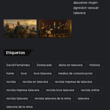
Etiquetas
David Fernández
Destacado
diario en talavera
Historia
home
love
love talavera
medios de comunicacion
revista
revista en talavera
revista impresa de talavera
revista impresa talavera
revista love talavera
revista online
revista talavera
revista talavera de la reina
talavera
talavera de la reina