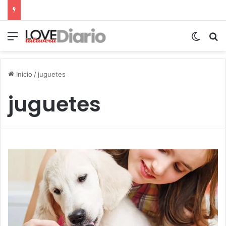
Menú
Switch
B
Inicio
/
juguetes
juguetes