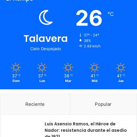
26
℃
Talavera
37º - 24º
38%
2.49 km/h
Cielo Despejado
37
37
38
41
41
℃
℃
℃
℃
℃
Dom
Lun
Mar
Mié
Jue
Reciente
Popular
Luis Asensio Ramos, el Héroe de
Nador: resistencia durante el asedio
de 1921