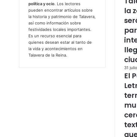
Tal
política y ocio
. Los lectores
la 
pueden encontrar artículos sobre
la historia y patrimonio de Talavera,
ser
así como información sobre
par
festividades locales importantes.
Es un recurso esencial para
int
quienes desean estar al tanto de
lle
la vida y acontecimientos en
Talavera de la Reina.
ciu
31 juli
El 
Let
ter
mur
cer
tex
que