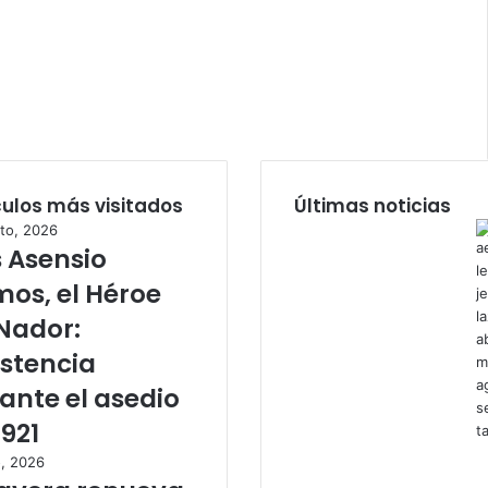
culos más visitados
Últimas noticias
to, 2026
s Asensio
os, el Héroe
Nador:
istencia
ante el asedio
1921
o, 2026