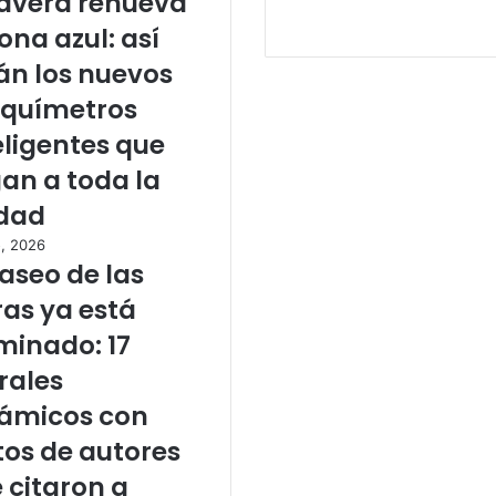
avera renueva
zona azul: así
án los nuevos
químetros
eligentes que
gan a toda la
dad
o, 2026
Paseo de las
ras ya está
minado: 17
ales
ámicos con
tos de autores
 citaron a