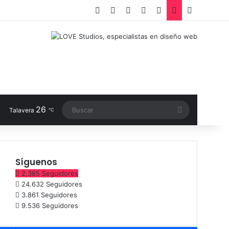
Facebook
X
LinkedIn
Instagram
TikTok
RSS
Switch sk
26
Buscar
Talavera
℃
Síguenos
2.385
Seguidores
24.632
Seguidores
3.861
Seguidores
9.536
Seguidores