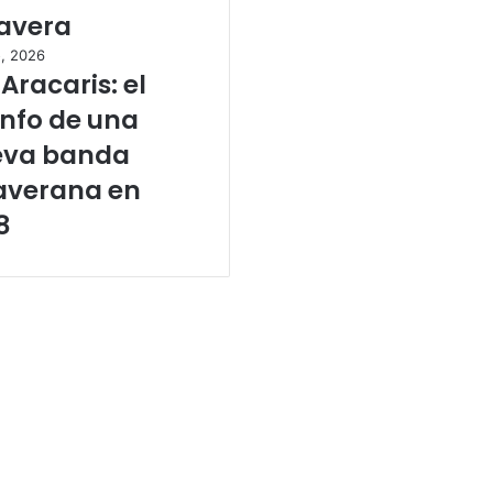
avera
o, 2026
 Aracaris: el
unfo de una
eva banda
averana en
8