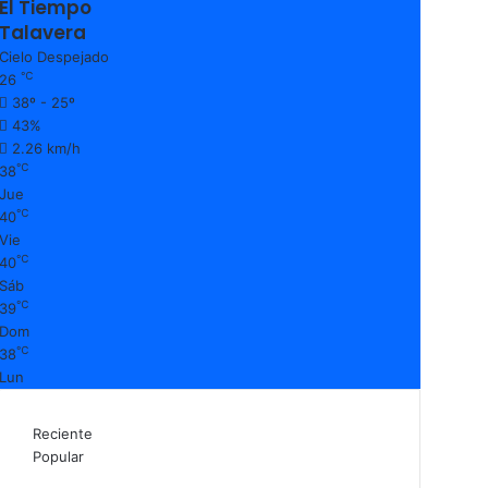
El Tiempo
Talavera
Cielo Despejado
℃
26
38º - 25º
43%
2.26 km/h
℃
38
Jue
℃
40
Vie
℃
40
Sáb
℃
39
Dom
℃
38
Lun
Reciente
Popular