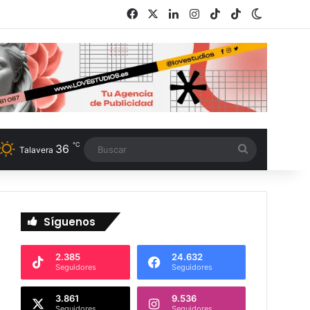
Facebook
X
LinkedIn
Instagram
TikTok
RSS
Switch s
℃
36
Buscar
Talavera
Síguenos
2.385
24.632
Seguidores
Seguidores
3.861
9.536
Seguidores
Seguidores