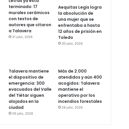
Letras ya está
terminado: 17
Aequitas Legis logra
murales cerámicos
la absolución de
con textos de
una mujer que se
autores que citaron
enfrentaba a hasta
a Talavera
12 años de prisión en
Toledo
31 julio, 2026
30 julio, 2026
Talavera mantiene
Más de 2.000
el dispositivo de
atendidos y aún 400
emergencia: 300
acogidos: Talavera
evacuados del Valle
mantiene el
del Tiétar siguen
operativo por los
alojados en la
incendios forestales
ciudad
28 julio, 2026
29 julio, 2026