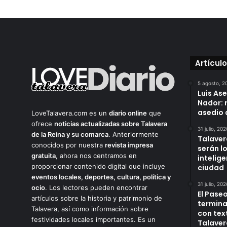
Artícul
5 agosto, 2
Luis As
Nador: 
asedio 
LoveTalavera.com es un
diario online
que
ofrece
noticias actualizadas sobre Talavera
31 julio, 202
de la Reina y su comarca
. Anteriormente
Talaver
conocidos por nuestra
revista impresa
serán l
gratuita
, ahora nos centramos en
intelige
proporcionar contenido digital que incluye
ciudad
eventos locales, deportes, cultura, política y
31 julio, 202
ocio
. Los lectores pueden encontrar
El Paseo
artículos sobre la historia y patrimonio de
termina
Talavera, así como información sobre
con tex
festividades locales importantes. Es un
Talaver