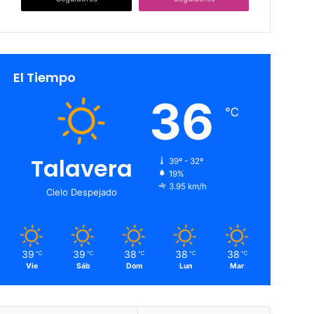
El Tiempo
36
℃
Talavera
39º - 32º
19%
3.95 km/h
Cielo Despejado
39
39
38
38
38
℃
℃
℃
℃
℃
Vie
Sáb
Dom
Lun
Mar