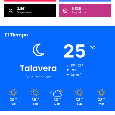
3.861
9.536
Seguidores
Seguidores
El Tiempo
25
℃
Talavera
39º - 25º
39%
0.8 km/h
Cielo Despejado
39
39
38
38
38
℃
℃
℃
℃
℃
Vie
Sáb
Dom
Lun
Mar