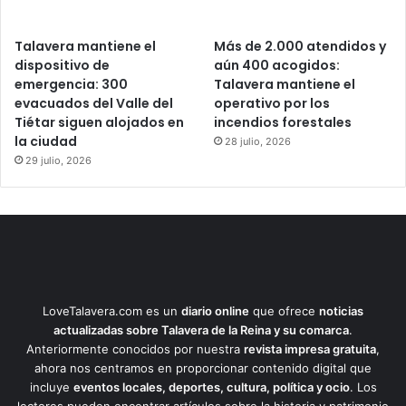
Talavera mantiene el
Más de 2.000 atendidos y
dispositivo de
aún 400 acogidos:
emergencia: 300
Talavera mantiene el
evacuados del Valle del
operativo por los
Tiétar siguen alojados en
incendios forestales
la ciudad
28 julio, 2026
29 julio, 2026
LoveTalavera.com es un
diario online
que ofrece
noticias
actualizadas sobre Talavera de la Reina y su comarca
.
Anteriormente conocidos por nuestra
revista impresa gratuita
,
ahora nos centramos en proporcionar contenido digital que
incluye
eventos locales, deportes, cultura, política y ocio
. Los