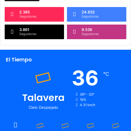
2.385
24.632
Seguidores
Seguidores
3.861
9.536
Seguidores
Seguidores
El Tiempo
36
℃
Talavera
36º - 33º
16%
4.31 km/h
Cielo Despejado