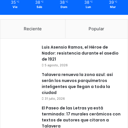
35
38
38
38
39
℃
℃
℃
℃
℃
Vie
Sáb
Dom
Lun
Mar
Reciente
Popular
Luis Asensio Ramos, el Héroe de
Nador: resistencia durante el asedio
de 1921
5 agosto, 2026
Talavera renueva la zona azul: así
serán los nuevos parquímetros
inteligentes que llegan a toda la
ciudad
31 julio, 2026
El Paseo de las Letras ya está
terminado: 17 murales cerámicos con
textos de autores que citaron a
Talavera