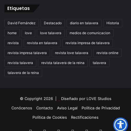
Etiquetas
David Fernández
Destacado
diario en talavera
Historia
home
love
love talavera
medios de comunicacion
revista
revista en talavera
revista impresa de talavera
revista impresa talavera
revista love talavera
revista online
revista talavera
revista talavera de la reina
talavera
talavera de la reina
© Copyright 2026 |
Diseñado por
LOVE Studios
Conócenos
Contacto
Aviso Legal
Política de Privacidad
Política de Cookies
Rectificaciones