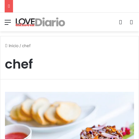
Menú
Switch
B
Inicio
/
chef
chef