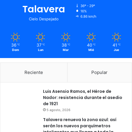
Talavera
36º - 29º
16%
6.86 km/h
Cielo Despejado
36
37
38
40
41
℃
℃
℃
℃
℃
Dom
Lun
Mar
Mié
Jue
Reciente
Popular
Luis Asensio Ramos, el Héroe de
Nador: resistencia durante el asedio
de 1921
5 agosto, 2026
Talavera renueva la zona azul: así
serán los nuevos parquímetros