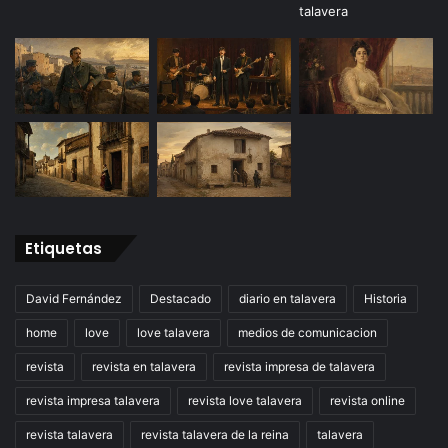
Etiquetas
David Fernández
Destacado
diario en talavera
Historia
home
love
love talavera
medios de comunicacion
revista
revista en talavera
revista impresa de talavera
revista impresa talavera
revista love talavera
revista online
revista talavera
revista talavera de la reina
talavera