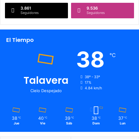
3.861
9.536
Seguidores
Seguidores
El Tiempo
38
℃
Talavera
38º - 33º
17%
4.84 km/h
Cielo Despejado
38
40
39
38
37
℃
℃
℃
℃
℃
Jue
Vie
Sáb
Dom
Lun