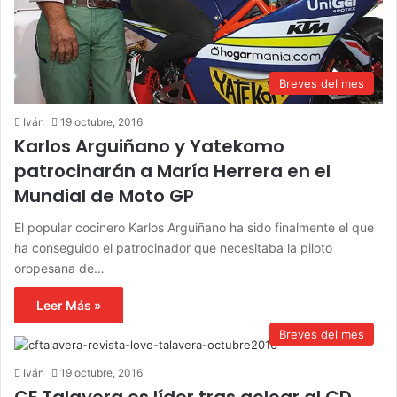
Breves del mes
Iván
19 octubre, 2016
Karlos Arguiñano y Yatekomo
patrocinarán a María Herrera en el
Mundial de Moto GP
El popular cocinero Karlos Arguiñano ha sido finalmente el que
ha conseguido el patrocinador que necesitaba la piloto
oropesana de…
Leer Más »
Breves del mes
Iván
19 octubre, 2016
CF Talavera es líder tras golear al CD