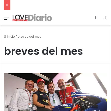
Menú
Switch
B
Inicio
/
breves del mes
breves del mes