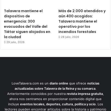
Talavera mantiene el
Más de 2.000 atendidos y
dispositivo de
aún 400 acogidos:
emergencia: 300
Talavera mantiene el
evacuados del Valle del
operativo por los
Tiétar siguen alojados en
incendios forestales
la ciudad
28 julio, 2026
29 julio, 2026
LoveTalavera.com es un
diario online
que ofrece
noticias
actualizadas sobre Talavera de la Reina y su comarca
.
Anteriormente conocidos por nuestra
revista impresa gratuita
,
ahora nos centramos en proporcionar contenido digital que
incluye
eventos locales, deportes, cultura, política y ocio
. Los
lectores pueden encontrar artículos sobre la historia y patrimonio