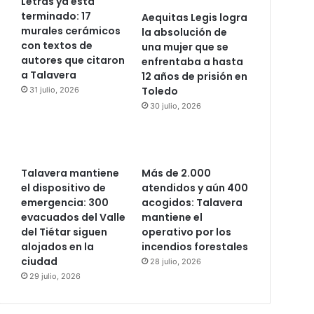
Letras ya está
terminado: 17
Aequitas Legis logra
murales cerámicos
la absolución de
con textos de
una mujer que se
autores que citaron
enfrentaba a hasta
a Talavera
12 años de prisión en
Toledo
31 julio, 2026
30 julio, 2026
Talavera mantiene
Más de 2.000
el dispositivo de
atendidos y aún 400
emergencia: 300
acogidos: Talavera
evacuados del Valle
mantiene el
del Tiétar siguen
operativo por los
alojados en la
incendios forestales
ciudad
28 julio, 2026
29 julio, 2026