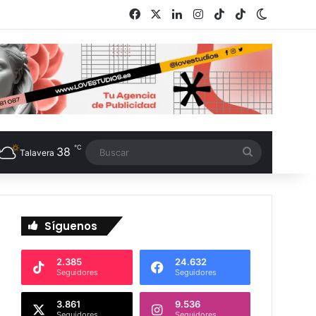
Facebook
X
LinkedIn
Instagram
TikTok
RSS
Switch s
℃
38
Buscar
Talavera
Síguenos
2.385
24.632
Seguidores
Seguidores
3.861
9.536
Seguidores
Seguidores