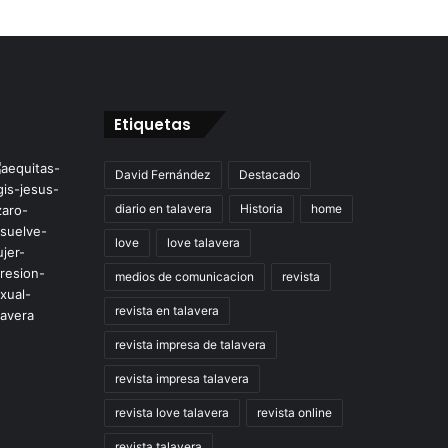
Etiquetas
David Fernández
Destacado
diario en talavera
Historia
home
love
love talavera
medios de comunicacion
revista
revista en talavera
revista impresa de talavera
revista impresa talavera
revista love talavera
revista online
revista talavera