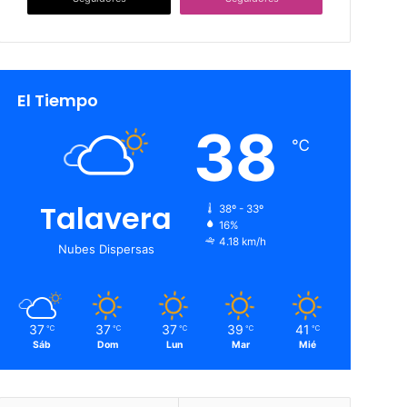
El Tiempo
38
℃
Talavera
38º - 33º
16%
4.18 km/h
Nubes Dispersas
37
37
37
39
41
℃
℃
℃
℃
℃
Sáb
Dom
Lun
Mar
Mié