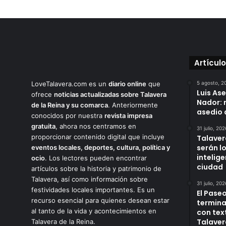
Artícul
LoveTalavera.com es un
diario online
que
5 agosto, 2
Luis As
ofrece
noticias actualizadas sobre Talavera
Nador: 
de la Reina y su comarca
. Anteriormente
asedio 
conocidos por nuestra
revista impresa
gratuita
, ahora nos centramos en
31 julio, 202
proporcionar contenido digital que incluye
Talaver
serán l
eventos locales, deportes, cultura, política y
intelige
ocio
. Los lectores pueden encontrar
ciudad
artículos sobre la historia y patrimonio de
Talavera, así como información sobre
31 julio, 202
festividades locales importantes. Es un
El Paseo
recurso esencial para quienes desean estar
termina
al tanto de la vida y acontecimientos en
con tex
Talaver
Talavera de la Reina.