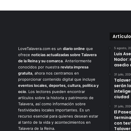
Artícul
LoveTalavera.com es un
diario online
que
5 agosto, 2
Luis As
ofrece
noticias actualizadas sobre Talavera
Nador: 
de la Reina y su comarca
. Anteriormente
asedio 
conocidos por nuestra
revista impresa
gratuita
, ahora nos centramos en
31 julio, 202
proporcionar contenido digital que incluye
Talaver
serán l
eventos locales, deportes, cultura, política y
intelige
ocio
. Los lectores pueden encontrar
ciudad
artículos sobre la historia y patrimonio de
Talavera, así como información sobre
31 julio, 202
festividades locales importantes. Es un
El Paseo
recurso esencial para quienes desean estar
termina
al tanto de la vida y acontecimientos en
con tex
Talaver
Talavera de la Reina.