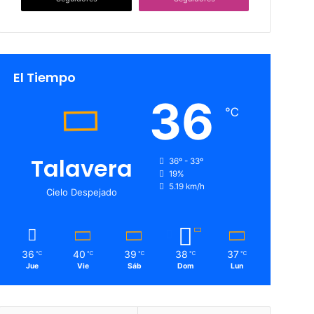
El Tiempo
36
℃
Talavera
36º - 33º
19%
5.19 km/h
Cielo Despejado
36
40
39
38
37
℃
℃
℃
℃
℃
Jue
Vie
Sáb
Dom
Lun