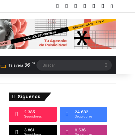
Facebook
X
LinkedIn
Instagram
TikTok
RSS
Switch sk
℃
36
Buscar
Talavera
Síguenos
2.385
24.632
Seguidores
Seguidores
3.861
9.536
Seguidores
Seguidores