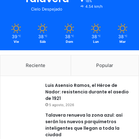
18%
4.54 km/h
Cielo Despejado
39
38
38
38
38
℃
℃
℃
℃
℃
Vie
Sáb
Dom
Lun
Mar
Reciente
Popular
Luis Asensio Ramos, el Héroe de
Nador: resistencia durante el asedio
de 1921
5 agosto, 2026
Talavera renueva la zona azul: así
serán los nuevos parquímetros
inteligentes que llegan a toda la
ciudad