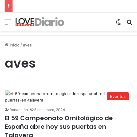
Menú
Switch
B
Inicio
/
aves
aves
Eventos
Redacción
5 diciembre, 2024
El 59 Campeonato Ornitológico de
España abre hoy sus puertas en
Talavera