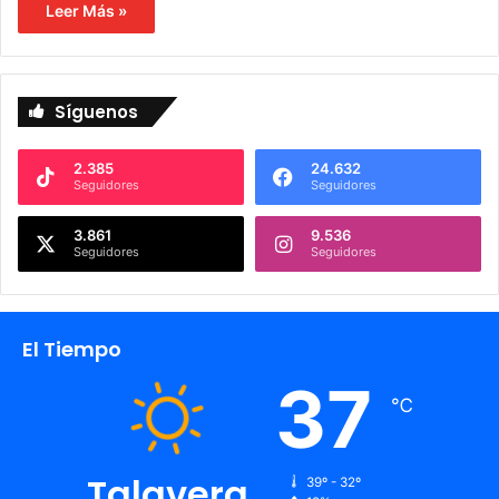
Leer Más »
Síguenos
2.385
24.632
Seguidores
Seguidores
3.861
9.536
Seguidores
Seguidores
El Tiempo
37
℃
Talavera
39º - 32º