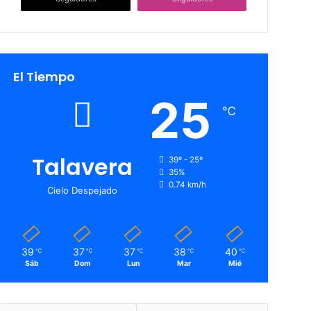
El Tiempo
25
℃
Talavera
39º - 25º
35%
0.74 km/h
Cielo Despejado
39
37
37
38
40
℃
℃
℃
℃
℃
Sáb
Dom
Lun
Mar
Mié