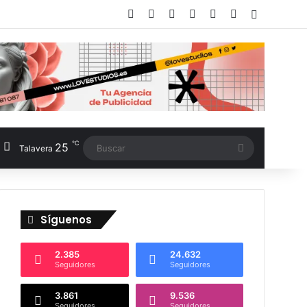
Facebook
X
LinkedIn
Instagram
TikTok
RSS
Switch sk
℃
25
Buscar
Talavera
Síguenos
2.385
24.632
Seguidores
Seguidores
3.861
9.536
Seguidores
Seguidores