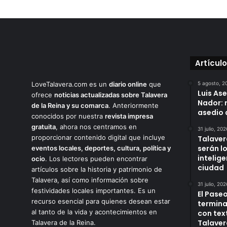
Artícul
LoveTalavera.com es un
diario online
que
5 agosto, 2
Luis As
ofrece
noticias actualizadas sobre Talavera
Nador: 
de la Reina y su comarca
. Anteriormente
asedio 
conocidos por nuestra
revista impresa
gratuita
, ahora nos centramos en
31 julio, 202
proporcionar contenido digital que incluye
Talaver
serán l
eventos locales, deportes, cultura, política y
intelige
ocio
. Los lectores pueden encontrar
ciudad
artículos sobre la historia y patrimonio de
Talavera, así como información sobre
31 julio, 202
festividades locales importantes. Es un
El Paseo
recurso esencial para quienes desean estar
termina
al tanto de la vida y acontecimientos en
con tex
Talaver
Talavera de la Reina.