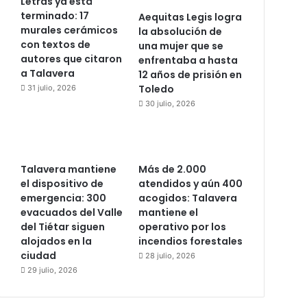
Letras ya está
terminado: 17
Aequitas Legis logra
murales cerámicos
la absolución de
con textos de
una mujer que se
autores que citaron
enfrentaba a hasta
a Talavera
12 años de prisión en
Toledo
31 julio, 2026
30 julio, 2026
Talavera mantiene
Más de 2.000
el dispositivo de
atendidos y aún 400
emergencia: 300
acogidos: Talavera
evacuados del Valle
mantiene el
del Tiétar siguen
operativo por los
alojados en la
incendios forestales
ciudad
28 julio, 2026
29 julio, 2026