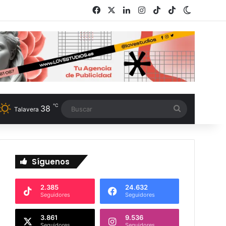
Facebook
X
LinkedIn
Instagram
TikTok
RSS
Switch s
℃
38
Buscar
Talavera
Síguenos
2.385
24.632
Seguidores
Seguidores
3.861
9.536
Seguidores
Seguidores