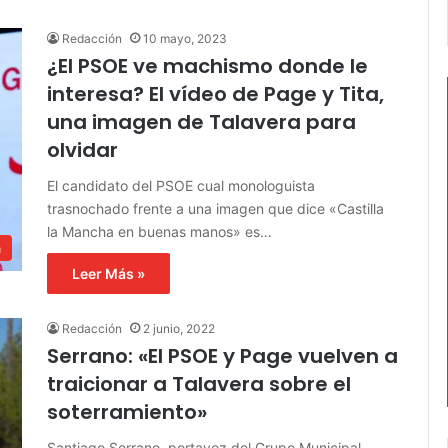
Redacción
10 mayo, 2023
¿El PSOE ve machismo donde le
interesa? El vídeo de Page y Tita,
una imagen de Talavera para
olvidar
El candidato del PSOE cual monologuista
trasnochado frente a una imagen que dice «Castilla
la Mancha en buenas manos» es…
a
Leer Más »
Redacción
2 junio, 2022
Serrano: «El PSOE y Page vuelven a
traicionar a Talavera sobre el
soterramiento»
Santiago Serrano, portavoz del Grupo Municipal