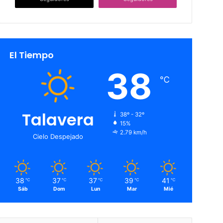
El Tiempo
38
℃
Talavera
38º - 32º
15%
2.79 km/h
Cielo Despejado
38
37
37
39
41
℃
℃
℃
℃
℃
Sáb
Dom
Lun
Mar
Mié