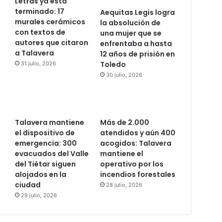
Letras ya está
terminado: 17
Aequitas Legis logra
murales cerámicos
la absolución de
con textos de
una mujer que se
autores que citaron
enfrentaba a hasta
a Talavera
12 años de prisión en
Toledo
31 julio, 2026
30 julio, 2026
Talavera mantiene
Más de 2.000
el dispositivo de
atendidos y aún 400
emergencia: 300
acogidos: Talavera
evacuados del Valle
mantiene el
del Tiétar siguen
operativo por los
alojados en la
incendios forestales
ciudad
28 julio, 2026
29 julio, 2026