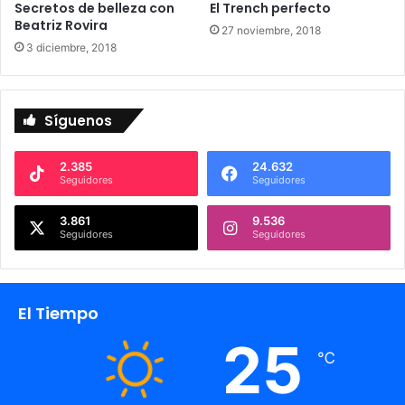
Secretos de belleza con
El Trench perfecto
a
Beatriz Rovira
27 noviembre, 2018
n
3 diciembre, 2018
M
a
t
e
Síguenos
o
2.385
24.632
Seguidores
Seguidores
3.861
9.536
Seguidores
Seguidores
El Tiempo
25
℃