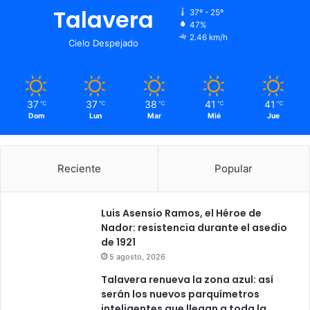
Talavera
37º - 25º
47%
2.46 km/h
Cielo Despejado
37
37
38
41
41
℃
℃
℃
℃
℃
Dom
Lun
Mar
Mié
Jue
Reciente
Popular
Luis Asensio Ramos, el Héroe de
Nador: resistencia durante el asedio
de 1921
5 agosto, 2026
Talavera renueva la zona azul: así
serán los nuevos parquímetros
inteligentes que llegan a toda la