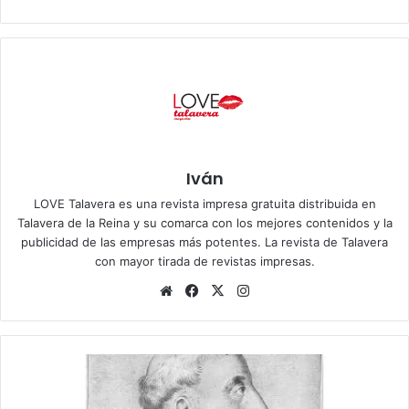
Iván
LOVE Talavera es una revista impresa gratuita distribuida en
Talavera de la Reina y su comarca con los mejores contenidos y la
publicidad de las empresas más potentes. La revista de Talavera
con mayor tirada de revistas impresas.
Siti
Fa
X
Ins
o
ce
tag
we
bo
ra
b
ok
m
F
r
a