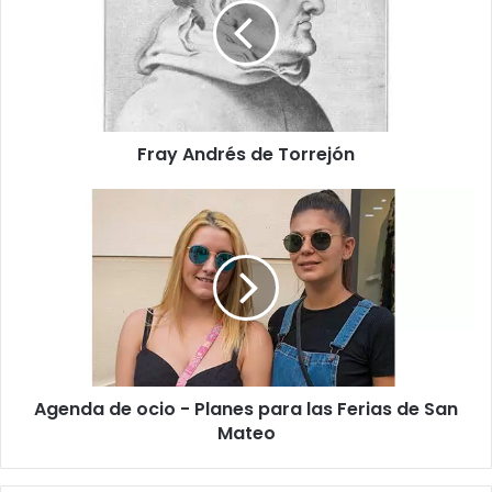
y
A
n
d
r
é
Fray Andrés de Torrejón
s
d
e
A
T
g
o
e
r
n
r
d
e
a
j
d
ó
e
n
o
Agenda de ocio - Planes para las Ferias de San
c
Mateo
i
o
-