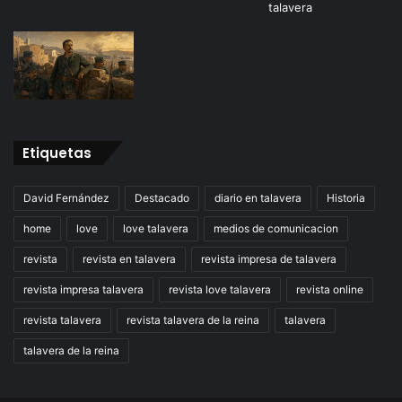
Etiquetas
David Fernández
Destacado
diario en talavera
Historia
home
love
love talavera
medios de comunicacion
revista
revista en talavera
revista impresa de talavera
revista impresa talavera
revista love talavera
revista online
revista talavera
revista talavera de la reina
talavera
talavera de la reina