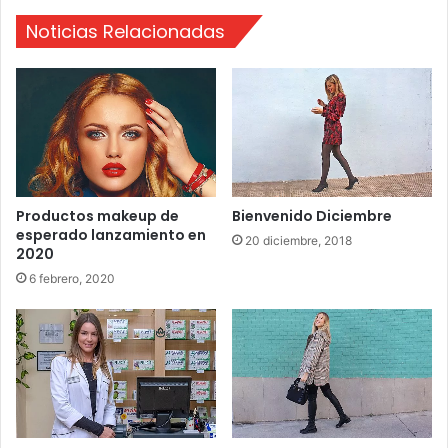
P
Noticias Relacionadas
l
a
n
e
s
p
a
r
a
Productos makeup de
Bienvenido Diciembre
l
esperado lanzamiento en
a
20 diciembre, 2018
2020
s
6 febrero, 2020
F
e
r
i
a
s
d
e
S