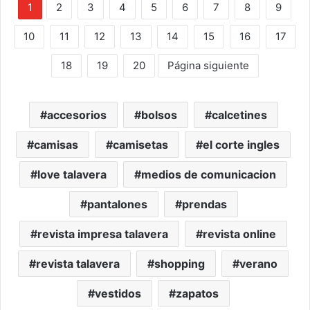
1
2
3
4
5
6
7
8
9
10
11
12
13
14
15
16
17
18
19
20
Página siguiente
accesorios
bolsos
calcetines
camisas
camisetas
el corte ingles
love talavera
medios de comunicacion
pantalones
prendas
revista impresa talavera
revista online
revista talavera
shopping
verano
vestidos
zapatos