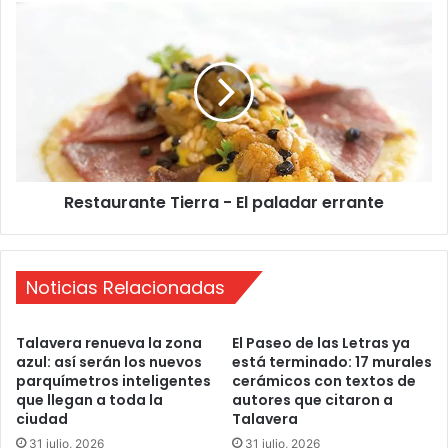
l
R
a
e
v
s
e
t
r
a
a
u
v
r
u
a
e
n
Restaurante Tierra - El paladar errante
l
t
v
e
e
T
a
i
Noticias Relacionadas
s
e
o
r
r
r
Talavera renueva la zona
El Paseo de las Letras ya
p
a
azul: así serán los nuevos
está terminado: 17 murales
r
-
parquímetros inteligentes
cerámicos con textos de
e
E
que llegan a toda la
autores que citaron a
n
l
ciudad
Talavera
d
p
31 julio, 2026
31 julio, 2026