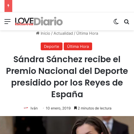
Menú
Switch
B
Inicio
/
Actualidad
/
Última Hora
Deporte
Última Hora
Sándra Sánchez recibe el
Premio Nacional del Deporte
presidido por los Reyes de
España
Iván
10 enero, 2019
2 minutos de lectura