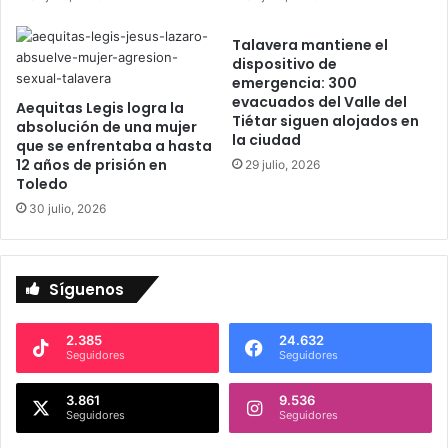
e
a
r
l
Talavera mantiene el
a
dispositivo de
d
emergencia: 300
a
evacuados del Valle del
Aequitas Legis logra la
r
Tiétar siguen alojados en
absolución de una mujer
e
la ciudad
que se enfrentaba a hasta
r
12 años de prisión en
29 julio, 2026
r
Toledo
a
30 julio, 2026
n
t
e
Síguenos
2.385
24.632
Seguidores
Seguidores
3.861
9.536
Seguidores
Seguidores