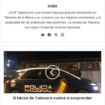
Iván
LOVE Talavera es una revista impresa gratuita distribuida en
Talavera de la Reina y su comarca con los mejores contenidos y la
publicidad de las empresas más potentes. La revista de Talavera
con mayor tirada de revistas impresas.
Siti
Fa
X
Ins
o
ce
tag
we
bo
ra
b
ok
m
E
l
h
é
r
o
e
d
e
El héroe de Talavera vuelve a sorprender
T
a