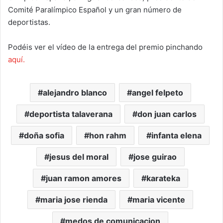
Comité Paralímpico Español y un gran número de
deportistas.
Podéis ver el vídeo de la entrega del premio pinchando
aquí.
alejandro blanco
angel felpeto
deportista talaverana
don juan carlos
doña sofia
hon rahm
infanta elena
jesus del moral
jose guirao
juan ramon amores
karateka
maria jose rienda
maria vicente
medos de comunicacion