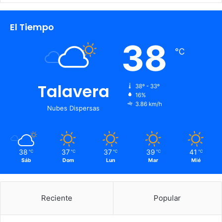
El Tiempo
38
℃
Talavera
38º - 33º
16%
3.86 km/h
Nubes Dispersas
38
37
37
39
41
℃
℃
℃
℃
℃
Sáb
Dom
Lun
Mar
Mié
Reciente
Popular