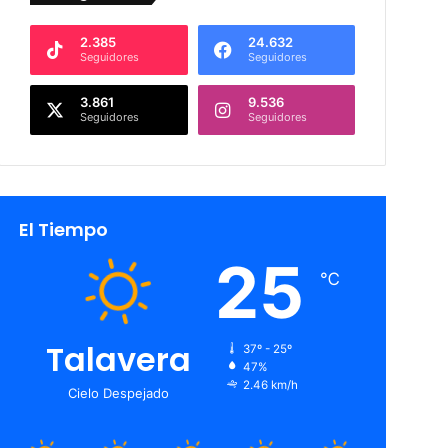
2.385
24.632
Seguidores
Seguidores
3.861
9.536
Seguidores
Seguidores
El Tiempo
25
℃
Talavera
37º - 25º
47%
2.46 km/h
Cielo Despejado