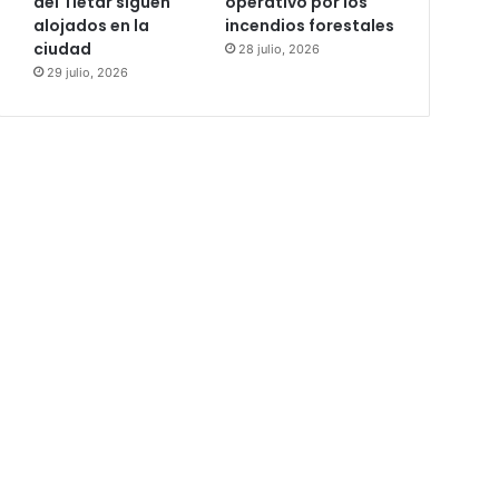
del Tiétar siguen
operativo por los
alojados en la
incendios forestales
ciudad
28 julio, 2026
29 julio, 2026