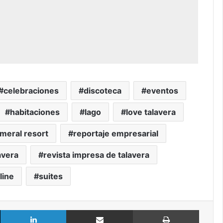
celebraciones
discoteca
eventos
habitaciones
lago
love talavera
meral resort
reportaje empresarial
avera
revista impresa de talavera
line
suites
X
LinkedIn
Compartir por Email
Imprimir