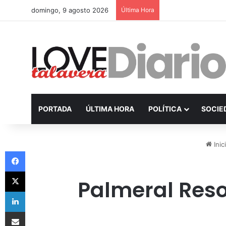
domingo, 9 agosto 2026
Última Hora
PORTADA
ÚLTIMA HORA
POLÍTICA
SOCIE
Inic
Facebook
X
Palmeral Reso
LinkedIn
Compartir por Email