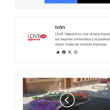
Iván
LOVE Talavera es una revista impres
los mejores contenidos y la publici
mayor tirada de revistas impresas.
Siti
Fa
X
Ins
o
ce
tag
we
bo
ra
b
ok
m
C
o
n
c
e
n