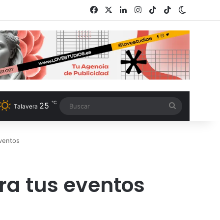
Facebook
X
LinkedIn
Instagram
TikTok
RSS
Switch s
℃
25
Buscar
Talavera
eventos
ra tus eventos