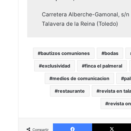
Carretera Alberche-Gamonal, s/n
Talavera de la Reina (Toledo)
bautizos comuniones
bodas
exclusividad
finca el palmeral
medios de comunicacion
pal
restaurante
revista en tal
revista on
Facebook
Compartir