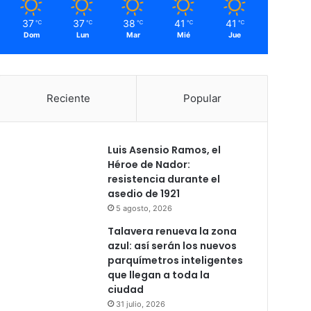
37
37
38
41
41
℃
℃
℃
℃
℃
Dom
Lun
Mar
Mié
Jue
Reciente
Popular
Luis Asensio Ramos, el
Héroe de Nador:
resistencia durante el
asedio de 1921
5 agosto, 2026
Talavera renueva la zona
azul: así serán los nuevos
parquímetros inteligentes
que llegan a toda la
ciudad
31 julio, 2026