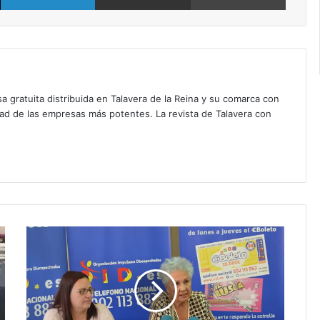
a gratuita distribuida en Talavera de la Reina y su comarca con
dad de las empresas más potentes. La revista de Talavera con
L
a
O
I
D
h