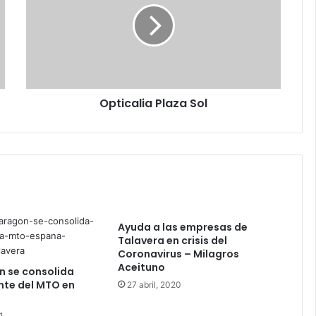
i
c
a
l
i
a
Opticalia Plaza Sol
P
l
a
z
a
S
o
l
Ayuda a las empresas de
Talavera en crisis del
Coronavirus – Milagros
Aceituno
n se consolida
nte del MTO en
27 abril, 2020
1