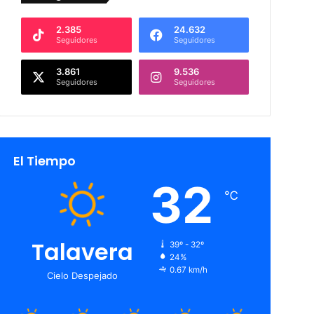
2.385
24.632
Seguidores
Seguidores
3.861
9.536
Seguidores
Seguidores
El Tiempo
32
℃
Talavera
39º - 32º
24%
0.67 km/h
Cielo Despejado