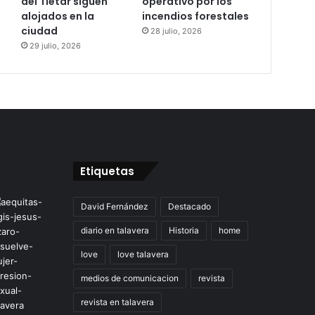
del Tiétar siguen
operativo por los
alojados en la
incendios forestales
ciudad
28 julio, 2026
29 julio, 2026
Etiquetas
David Fernández
Destacado
diario en talavera
Historia
home
love
love talavera
medios de comunicacion
revista
revista en talavera