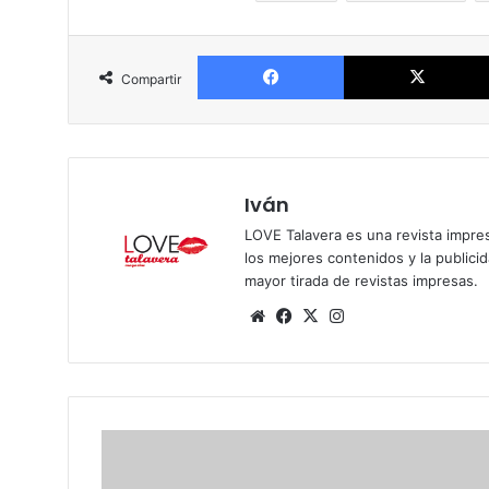
Facebook
Compartir
Iván
LOVE Talavera es una revista impres
los mejores contenidos y la publici
mayor tirada de revistas impresas.
Siti
Fa
X
Ins
o
ce
tag
we
bo
ra
b
ok
m
C
o
l