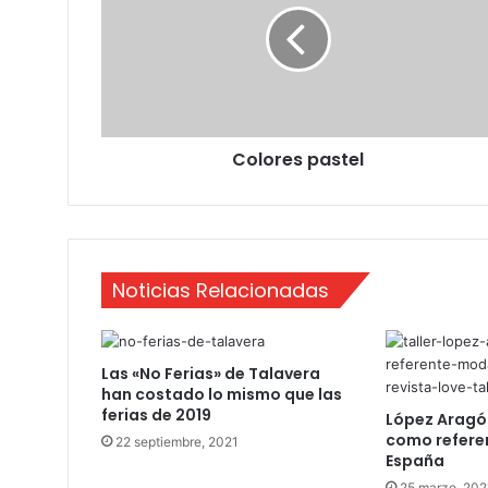
o
r
e
s
p
a
Colores pastel
s
t
e
l
Noticias Relacionadas
Las «No Ferias» de Talavera
han costado lo mismo que las
ferias de 2019
López Aragó
como refere
22 septiembre, 2021
España
25 marzo, 202