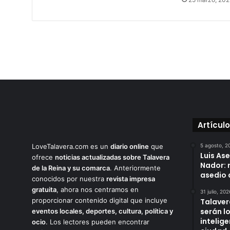
Artícul
LoveTalavera.com es un
diario online
que
5 agosto, 2
Luis As
ofrece
noticias actualizadas sobre Talavera
Nador: 
de la Reina y su comarca
. Anteriormente
asedio 
conocidos por nuestra
revista impresa
gratuita
, ahora nos centramos en
31 julio, 202
proporcionar contenido digital que incluye
Talaver
serán l
eventos locales, deportes, cultura, política y
intelige
ocio
. Los lectores pueden encontrar