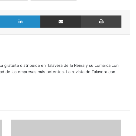
X
LinkedIn
Compartir por Email
Imprimir
a gratuita distribuida en Talavera de la Reina y su comarca con
dad de las empresas más potentes. La revista de Talavera con
O
p
t