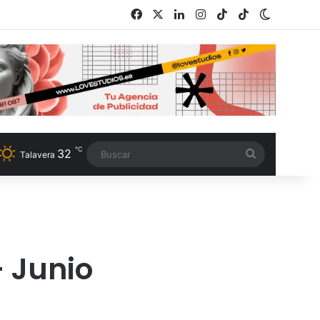
Facebook
X
LinkedIn
Instagram
TikTok
RSS
Switch s
℃
32
Buscar
Talavera
– Junio