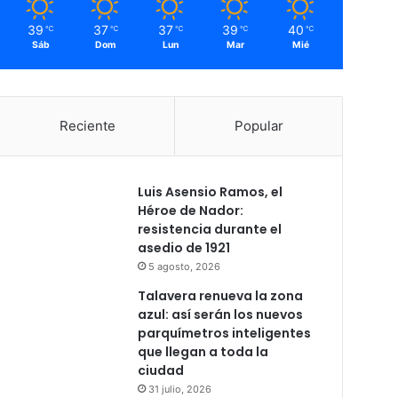
39
37
37
39
40
℃
℃
℃
℃
℃
Sáb
Dom
Lun
Mar
Mié
Reciente
Popular
Luis Asensio Ramos, el
Héroe de Nador:
resistencia durante el
asedio de 1921
5 agosto, 2026
Talavera renueva la zona
azul: así serán los nuevos
parquímetros inteligentes
que llegan a toda la
ciudad
31 julio, 2026