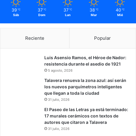
39
37
37
38
40
℃
℃
℃
℃
℃
Sáb
Dom
Lun
Mar
Mié
Reciente
Popular
Luis Asensio Ramos, el Héroe de Nador:
resistencia durante el asedio de 1921
5 agosto, 2026
Talavera renueva la zona azul: así serán
los nuevos parquímetros inteligentes
que llegan a toda la ciudad
31 julio, 2026
El Paseo de las Letras ya está terminado:
17 murales cerámicos con textos de
autores que citaron a Talavera
31 julio, 2026