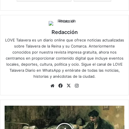
Redacción
LOVE Talavera es un diario online que ofrece noticias actualizadas
sobre Talavera de la Reina y su Comarca. Anteriormente
conocidos por nuestra revista impresa gratuita, ahora nos
centramos en proporcionar contenido digital que incluye eventos
locales, deportes, cultura, política y ocio. Sigue el
canal de LOVE
Talavera Diario en WhatsApp
y entérate de todas las noticias,
historias y anécdotas de la ciudad.
Siti
Fa
X
Ins
o
ce
tag
we
bo
ra
b
ok
m
L
a
o
s