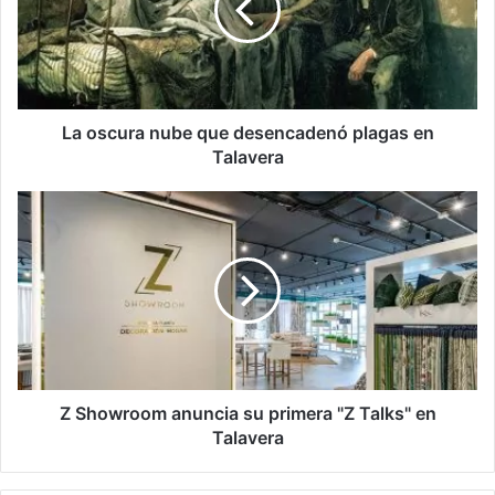
c
u
r
a
n
u
La oscura nube que desencadenó plagas en
b
Talavera
e
q
Z
u
S
e
h
d
o
e
w
s
r
e
o
n
o
c
m
a
a
Z Showroom anuncia su primera "Z Talks" en
d
n
Talavera
e
u
n
n