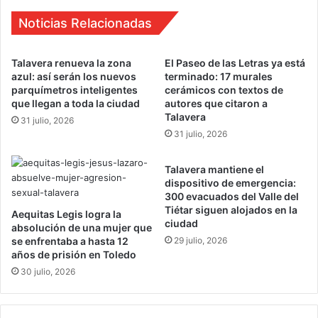
ó
c
p
i
Noticias Relacionadas
l
a
a
s
Talavera renueva la zona
El Paseo de las Letras ya está
g
u
azul: así serán los nuevos
terminado: 17 murales
a
p
parquímetros inteligentes
cerámicos con textos de
s
r
que llegan a toda la ciudad
autores que citaron a
e
i
Talavera
31 julio, 2026
n
m
31 julio, 2026
T
e
a
r
l
Talavera mantiene el
a
dispositivo de emergencia:
a
"
300 evacuados del Valle del
v
Z
Tiétar siguen alojados en la
e
Aequitas Legis logra la
T
ciudad
absolución de una mujer que
r
a
se enfrentaba a hasta 12
29 julio, 2026
a
l
años de prisión en Toledo
k
30 julio, 2026
s
"
e