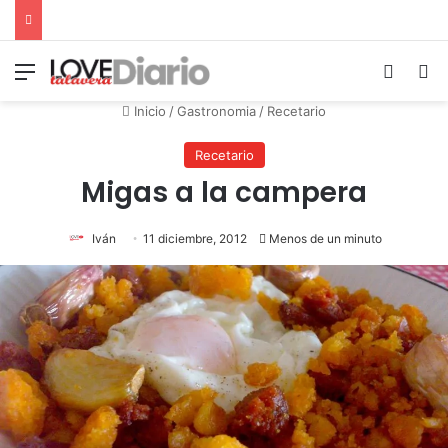
Menú
Switch
B
Inicio
/
Gastronomia
/
Recetario
Recetario
Migas a la campera
Iván
11 diciembre, 2012
Menos de un minuto