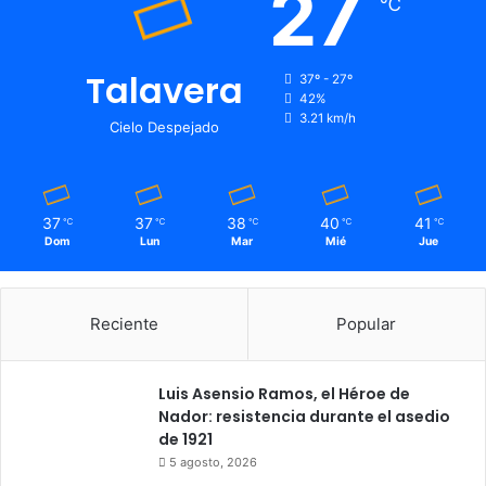
27
℃
Talavera
37º - 27º
42%
3.21 km/h
Cielo Despejado
37
37
38
40
41
℃
℃
℃
℃
℃
Dom
Lun
Mar
Mié
Jue
Reciente
Popular
Luis Asensio Ramos, el Héroe de
Nador: resistencia durante el asedio
de 1921
5 agosto, 2026