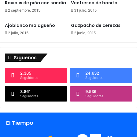
Raviolis de piña con sandía
Ventresca de bonito
i
s
2 septiembre, 2015
31 julio, 2015
i
t
Ajoblanco malagueño
Gazpacho de cerezas
a
2 julio, 2015
2 junio, 2015
r
o
n
T
Síguenos
a
l
2.385
24.632
a
Seguidores
Seguidores
v
e
3.861
9.536
r
Seguidores
Seguidores
a
El Tiempo