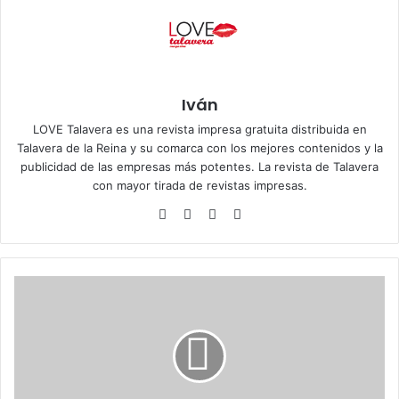
Iván
LOVE Talavera es una revista impresa gratuita distribuida en
Talavera de la Reina y su comarca con los mejores contenidos y la
publicidad de las empresas más potentes. La revista de Talavera
con mayor tirada de revistas impresas.
Siti
Fa
X
Ins
o
ce
tag
we
bo
ra
b
ok
m
G
r
a
c
e
K
e