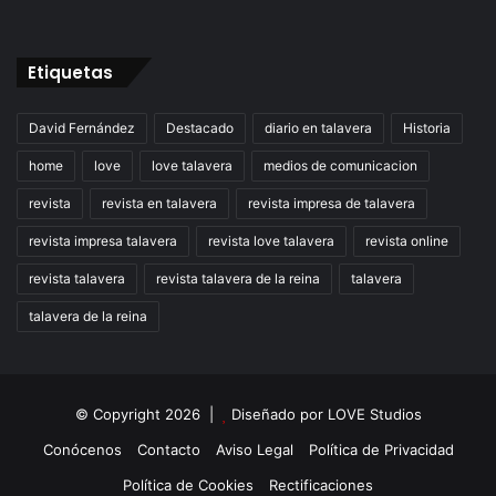
Etiquetas
David Fernández
Destacado
diario en talavera
Historia
home
love
love talavera
medios de comunicacion
revista
revista en talavera
revista impresa de talavera
revista impresa talavera
revista love talavera
revista online
revista talavera
revista talavera de la reina
talavera
talavera de la reina
© Copyright 2026 |
Diseñado por
LOVE Studios
Conócenos
Contacto
Aviso Legal
Política de Privacidad
Política de Cookies
Rectificaciones