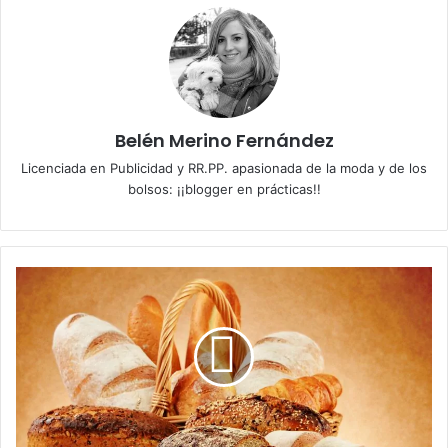
Belén Merino Fernández
Licenciada en Publicidad y RR.PP. apasionada de la moda y de los
bolsos: ¡¡blogger en prácticas!!
E
n
t
r
e
h
a
r
i