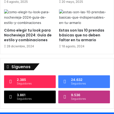
6 agosto, 2025
20 mayo, 2025
e
o
l
r
p
t
a
i
n
v
a
Cómo elegir tu look para
Estas son las 10 prendas
Nochevieja 2024: Guía de
básicas que no deben
estilo y combinaciones
faltar en tu armario
28 diciembre, 2024
18 agosto, 2024
Síguenos
2.385
24.632
Seguidores
Seguidores
3.861
9.536
Seguidores
Seguidores