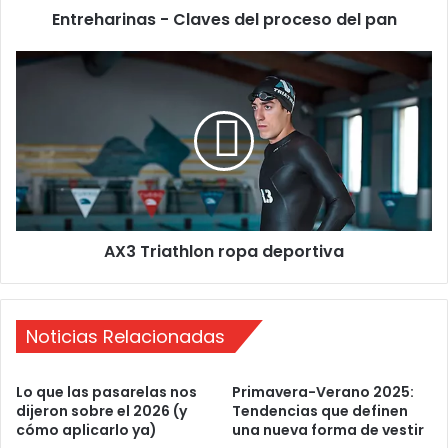
Entreharinas - Claves del proceso del pan
n
a
s
A
-
X
C
3
l
T
a
r
v
i
e
a
s
t
d
h
AX3 Triathlon ropa deportiva
e
l
l
o
p
n
r
r
Noticias Relacionadas
o
o
c
p
e
a
Lo que las pasarelas nos
Primavera-Verano 2025:
s
d
dijeron sobre el 2026 (y
Tendencias que definen
o
e
cómo aplicarlo ya)
una nueva forma de vestir
d
p