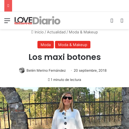
Menú
Switch
B
Inicio
/
Actualidad
/
Moda & Makeup
Moda
Moda & Makeup
Los maxi botones
Belén Merino Fernández
20 septiembre, 2018
1 minuto de lectura