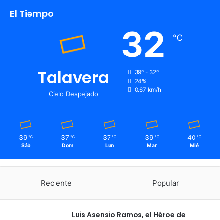
El Tiempo
32
℃
Talavera
39º - 32º
24%
0.67 km/h
Cielo Despejado
39
37
37
39
40
℃
℃
℃
℃
℃
Sáb
Dom
Lun
Mar
Mié
Reciente
Popular
Luis Asensio Ramos, el Héroe de