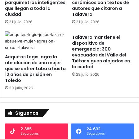
parquímetros inteligentes
cerámicos con textos de
a
a
que llegan a toda la
autores que citaron a
s
q
ciudad
Talavera
í
u
31 julio, 2026
31 julio, 2026
f
e
u
e
e
Talavera mantiene el
x
dispositivo de
s
p
emergencia: 300
u
l
evacuados del Valle del
c
Aequitas Legis logra la
i
Tiétar siguen alojados en
absolución de una mujer
i
q
la ciudad
que se enfrentaba a hasta
e
u
12 años de prisión en
29 julio, 2026
r
e
Toledo
r
p
30 julio, 2026
e
o
y
r
e
q
l
u
Síguenos
‘
é
l
n
e
o
2.385
24.632
Seguidores
Seguidores
g
c