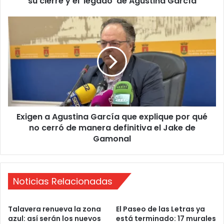
su cierre y el ‘legado’ de Agustina García
u
s
E
p
x
u
i
e
g
r
e
t
n
a
a
s
A
c
g
o
Exigen a Agustina García que explique por qué
u
n
no cerró de manera definitiva el Jake de
s
p
t
Gamonal
o
i
l
n
é
a
m
G
Noticias Relacionadas
i
a
c
r
Talavera renueva la zona
El Paseo de las Letras ya
a
c
azul: así serán los nuevos
está terminado: 17 murales
:
í