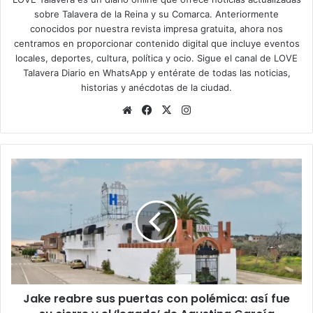
sobre Talavera de la Reina y su Comarca. Anteriormente
conocidos por nuestra revista impresa gratuita, ahora nos
centramos en proporcionar contenido digital que incluye eventos
locales, deportes, cultura, política y ocio. Sigue el
canal de LOVE
Talavera Diario en WhatsApp
y entérate de todas las noticias,
historias y anécdotas de la ciudad.
Siti
Fa
X
Ins
o
ce
tag
we
bo
ra
b
ok
m
J
a
k
e
r
e
a
b
r
Jake reabre sus puertas con polémica: así fue
e
s