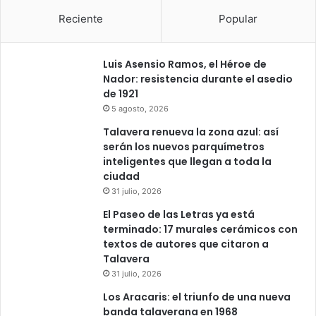
a
e
Reciente
Popular
l
J
a
Luis Asensio Ramos, el Héroe de
k
Nador: resistencia durante el asedio
e
de 1921
d
5 agosto, 2026
e
Talavera renueva la zona azul: así
G
serán los nuevos parquímetros
a
inteligentes que llegan a toda la
m
ciudad
o
31 julio, 2026
n
a
El Paseo de las Letras ya está
l
terminado: 17 murales cerámicos con
textos de autores que citaron a
Talavera
31 julio, 2026
Los Aracaris: el triunfo de una nueva
banda talaverana en 1968