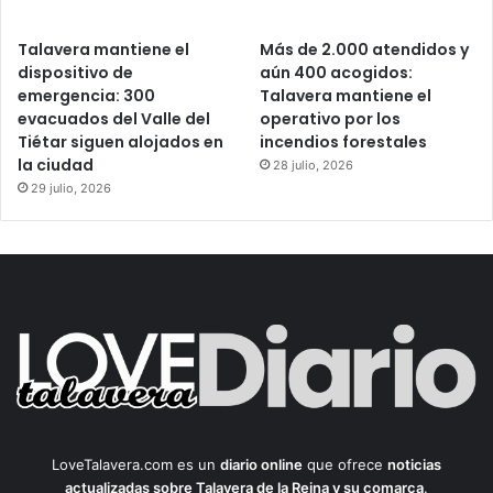
Talavera mantiene el
Más de 2.000 atendidos y
dispositivo de
aún 400 acogidos:
emergencia: 300
Talavera mantiene el
evacuados del Valle del
operativo por los
Tiétar siguen alojados en
incendios forestales
la ciudad
28 julio, 2026
29 julio, 2026
LoveTalavera.com es un
diario online
que ofrece
noticias
actualizadas sobre Talavera de la Reina y su comarca
.