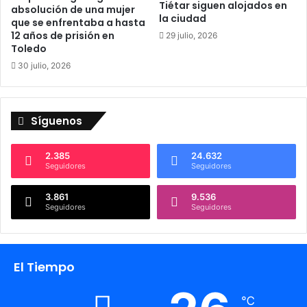
Tiétar siguen alojados en
absolución de una mujer
u
n
la ciudad
que se enfrentaba a hasta
e
d
12 años de prisión en
29 julio, 2026
p
e
Toledo
o
l
30 julio, 2026
d
a
r
Z
í
B
a
E
Síguenos
d
e
u
n
p
T
2.385
24.632
Seguidores
Seguidores
l
a
i
l
c
3.861
9.536
a
Seguidores
Seguidores
a
v
r
e
e
r
l
a
El Tiempo
d
i
n
℃