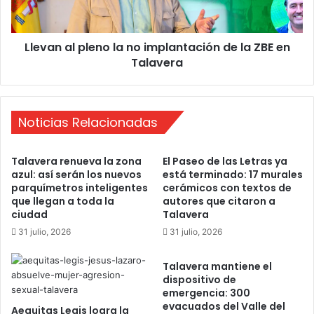
a
t
l
a
p
u
Llevan al pleno la no implantación de la ZBE en
l
n
Talavera
e
c
n
a
o
s
l
o
Noticias Relacionadas
a
d
n
e
o
Talavera renueva la zona
El Paseo de las Letras ya
c
i
azul: así serán los nuevos
está terminado: 17 murales
o
m
parquímetros inteligentes
cerámicos con textos de
r
p
que llegan a toda la
autores que citaron a
r
l
ciudad
Talavera
u
a
31 julio, 2026
31 julio, 2026
p
n
c
t
i
Talavera mantiene el
a
dispositivo de
ó
c
emergencia: 300
n
i
evacuados del Valle del
q
Aequitas Legis logra la
ó