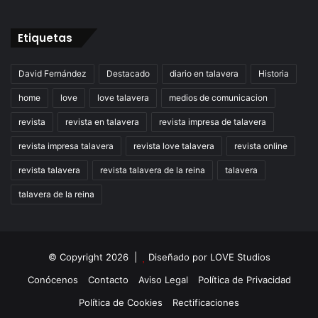
Etiquetas
David Fernández
Destacado
diario en talavera
Historia
home
love
love talavera
medios de comunicacion
revista
revista en talavera
revista impresa de talavera
revista impresa talavera
revista love talavera
revista online
revista talavera
revista talavera de la reina
talavera
talavera de la reina
© Copyright 2026 |
Diseñado por
LOVE Studios
Conócenos
Contacto
Aviso Legal
Política de Privacidad
Política de Cookies
Rectificaciones