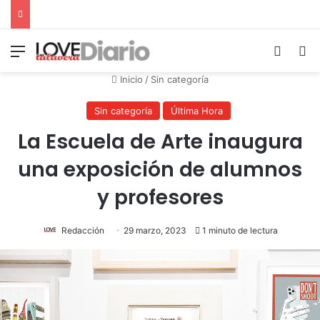
Menú
Switch
B
Inicio
/
Sin categoría
Sin categoría
Última Hora
La Escuela de Arte inaugura
una exposición de alumnos
y profesores
Redacción
29 marzo, 2023
1 minuto de lectura