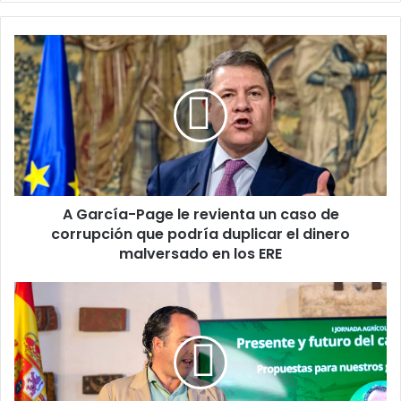
we
bo
ra
b
ok
m
A
G
a
r
c
í
a
-
P
A García-Page le revienta un caso de
a
corrupción que podría duplicar el dinero
g
e
malversado en los ERE
l
e
L
r
l
e
e
v
v
i
a
e
n
n