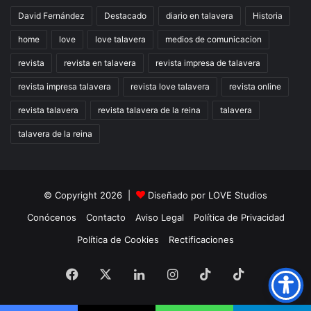
David Fernández
Destacado
diario en talavera
Historia
home
love
love talavera
medios de comunicacion
revista
revista en talavera
revista impresa de talavera
revista impresa talavera
revista love talavera
revista online
revista talavera
revista talavera de la reina
talavera
talavera de la reina
© Copyright 2026 |
Diseñado por
LOVE Studios
Conócenos
Contacto
Aviso Legal
Política de Privacidad
Política de Cookies
Rectificaciones
Facebook
X
LinkedIn
Instagram
TikTok
RSS