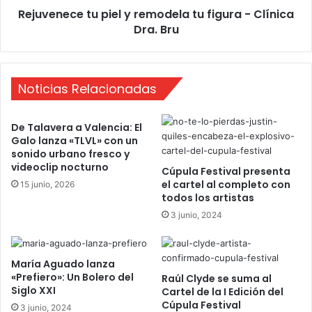
Rejuvenece tu piel y remodela tu figura - Clínica
e
Dra. Bru
t
u
p
i
Noticias Relacionadas
e
l
y
De Talavera a Valencia: El
r
Galo lanza «TLVL» con un
e
sonido urbano fresco y
m
videoclip nocturno
Cúpula Festival presenta
o
el cartel al completo con
15 junio, 2026
d
todos los artistas
e
3 junio, 2024
l
a
t
u
María Aguado lanza
«Prefiero»: Un Bolero del
f
Raúl Clyde se suma al
Siglo XXI
Cartel de la I Edición del
i
Cúpula Festival
g
3 junio, 2024