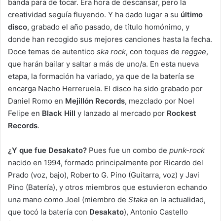
banda para de tocar. Era hora de descansar, pero la
creatividad seguía fluyendo. Y ha dado lugar a su
último
disco
, grabado el año pasado, de título homónimo, y
donde han recogido sus mejores canciones hasta la fecha.
Doce temas de autentico
ska rock
, con toques de
reggae
,
que harán bailar y saltar a más de uno/a. En esta nueva
etapa, la formación ha variado, ya que de la batería se
encarga Nacho Herreruela. El disco ha sido grabado por
Daniel Romo en
Mejillón Records
, mezclado por Noel
Felipe en
Black Hill
y lanzado al mercado por
Rockest
Records
.
¿Y que fue Desakato?
Pues fue un combo de
punk-rock
nacido en 1994, formado principalmente por Ricardo del
Prado (voz, bajo), Roberto G. Pino (Guitarra, voz) y Javi
Pino (Batería), y otros miembros que estuvieron echando
una mano como Joel (miembro de
Staka
en la actualidad,
que tocó la batería con
Desakato
), Antonio Castello