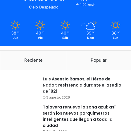
1.92 km/h
Cielo Despejado
38
40
40
39
38
℃
℃
℃
℃
℃
Jue
Vie
Sáb
Dom
Lun
Reciente
Popular
Luis Asensio Ramos, el Héroe de
Nador: resistencia durante el asedio
de 1921
5 agosto, 2026
Talavera renueva la zona azul: así
serán los nuevos parquímetros
inteligentes que llegan a toda la
ciudad