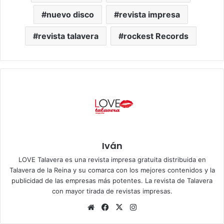
nuevo disco
revista impresa
revista talavera
rockest Records
Iván
LOVE Talavera es una revista impresa gratuita distribuida en
Talavera de la Reina y su comarca con los mejores contenidos y la
publicidad de las empresas más potentes. La revista de Talavera
con mayor tirada de revistas impresas.
Siti
Fa
X
Ins
o
ce
tag