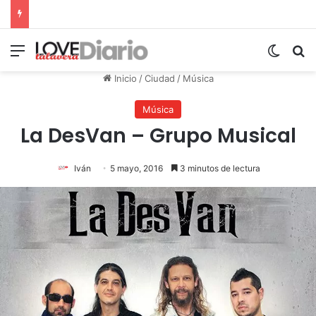
Menú
Switch
B
Inicio
/
Ciudad
/
Música
Música
La DesVan – Grupo Musical
Iván
5 mayo, 2016
3 minutos de lectura