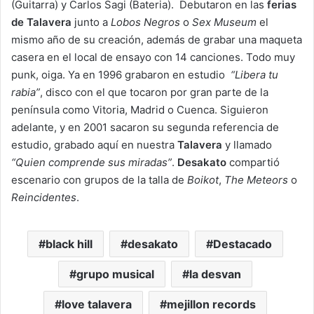
(Guitarra) y Carlos Sagi (Bateria). Debutaron en las
ferias
de Talavera
junto a
Lobos Negros
o
Sex Museum
el
mismo año de su creación, además de grabar una maqueta
casera en el local de ensayo con 14 canciones. Todo muy
punk, oiga. Ya en 1996 grabaron en estudio
“Libera tu
rabia”
, disco con el que tocaron por gran parte de la
península como Vitoria, Madrid o Cuenca. Siguieron
adelante, y en 2001 sacaron su segunda referencia de
estudio, grabado aquí en nuestra
Talavera
y llamado
“Quien comprende sus miradas”
.
Desakato
compartió
escenario con grupos de la talla de
Boikot
,
The Meteors
o
Reincidentes
.
black hill
desakato
Destacado
grupo musical
la desvan
love talavera
mejillon records