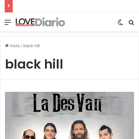
Menú
Switch
B
Inicio
/
black hill
black hill