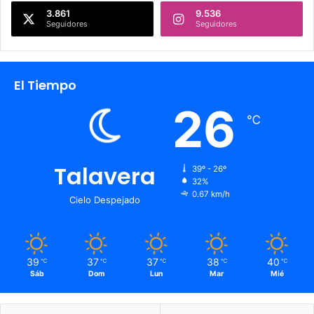
3.861
9.536
Seguidores
Seguidores
El Tiempo
26
℃
Talavera
39º - 26º
32%
0.67 km/h
Cielo Despejado
39
37
37
38
40
℃
℃
℃
℃
℃
Sáb
Dom
Lun
Mar
Mié