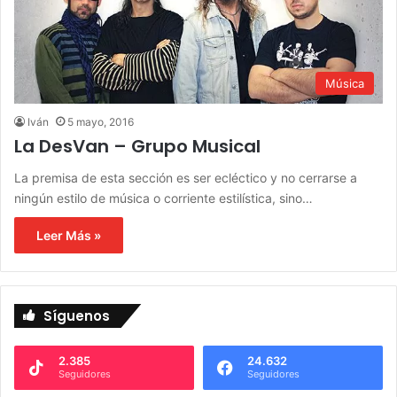
Música
Iván
5 mayo, 2016
La DesVan – Grupo Musical
La premisa de esta sección es ser ecléctico y no cerrarse a
ningún estilo de música o corriente estilística, sino…
Leer Más »
Síguenos
2.385
24.632
Seguidores
Seguidores