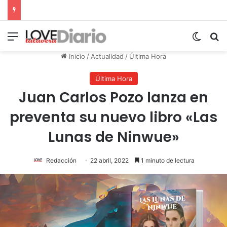
Menú
Switch
B
Inicio
/
Actualidad
/
Última Hora
Última Hora
Juan Carlos Pozo lanza en
preventa su nuevo libro «Las
Lunas de Ninwue»
Redacción
22 abril, 2022
1 minuto de lectura