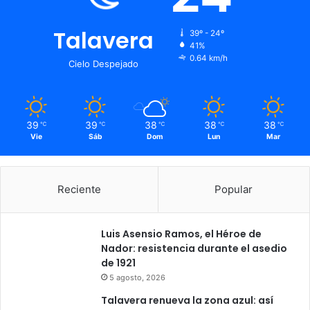
Talavera
39º - 24º
41%
0.64 km/h
Cielo Despejado
39
39
38
38
38
℃
℃
℃
℃
℃
Vie
Sáb
Dom
Lun
Mar
Reciente
Popular
Luis Asensio Ramos, el Héroe de
Nador: resistencia durante el asedio
de 1921
5 agosto, 2026
Talavera renueva la zona azul: así