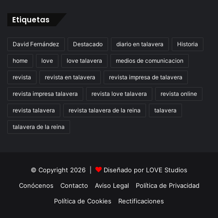
Etiquetas
David Fernández
Destacado
diario en talavera
Historia
home
love
love talavera
medios de comunicacion
revista
revista en talavera
revista impresa de talavera
revista impresa talavera
revista love talavera
revista online
revista talavera
revista talavera de la reina
talavera
talavera de la reina
© Copyright 2026 |
Diseñado por
LOVE Studios
Conócenos
Contacto
Aviso Legal
Política de Privacidad
Política de Cookies
Rectificaciones