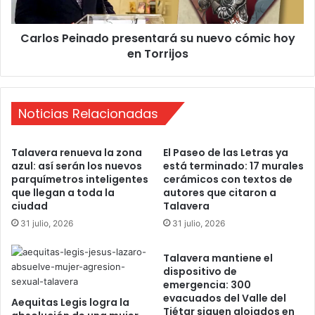
a
e
r
i
Carlos Peinado presentará su nuevo cómic hoy
a
n
e
en Torrijos
a
l
d
d
o
í
p
a
Noticias Relacionadas
r
a
e
d
s
Talavera renueva la zona
El Paseo de las Letras ya
í
e
azul: así serán los nuevos
está terminado: 17 murales
a
n
parquímetros inteligentes
cerámicos con textos de
t
que llegan a toda la
autores que citaron a
a
ciudad
Talavera
r
31 julio, 2026
31 julio, 2026
á
s
Talavera mantiene el
u
dispositivo de
n
emergencia: 300
u
evacuados del Valle del
Aequitas Legis logra la
e
Tiétar siguen alojados en