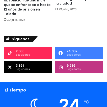
absolución de una mujer
v
la ciudad
que se enfrentaba a hasta
o
12 años de prisión en
29 julio, 2026
c
Toledo
ó
30 julio, 2026
m
i
c
h
Síguenos
o
y
e
2.385
24.632
Seguidores
Seguidores
n
T
3.861
9.536
o
Seguidores
Seguidores
r
r
i
j
El Tiempo
o
s
24
℃