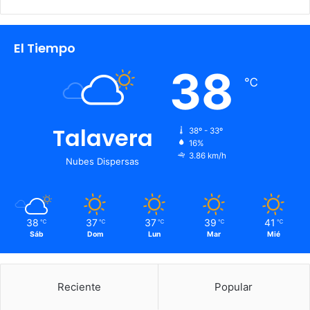
El Tiempo
38
℃
Talavera
38º - 33º
16%
3.86 km/h
Nubes Dispersas
38
37
37
39
41
℃
℃
℃
℃
℃
Sáb
Dom
Lun
Mar
Mié
Reciente
Popular