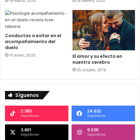
a
18 marzo, 2020
18 febrero, 2020
Conductas a evitar en el
acompañamiento del
duelo
10 enero, 2020
El amor y su efecto en
nuestro cerebro
25 octubre, 2019
Síguenos
2.385
24.632
Seguidores
Seguidores
3.861
9.536
Seguidores
Seguidores