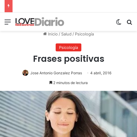
Menú
Switch
B
Inicio
/
Salud
/
Psicología
Psicología
Frases positivas
Jose Antonio Gonzalez Porras
4 abril, 2016
2 minutos de lectura