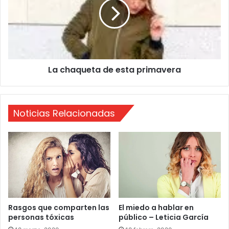
a
h
a
q
u
e
t
La chaqueta de esta primavera
a
d
e
e
Noticias Relacionadas
s
t
a
p
r
i
m
a
v
Rasgos que comparten las
El miedo a hablar en
e
personas tóxicas
público – Leticia García
r