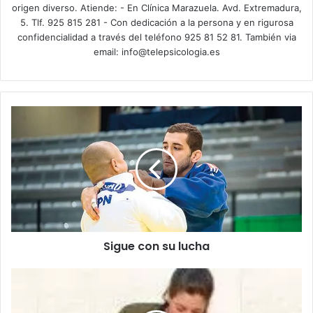
origen diverso. Atiende: - En Clínica Marazuela. Avd. Extremadura,
5. Tlf. 925 815 281 - Con dedicación a la persona y en rigurosa
confidencialidad a través del teléfono 925 81 52 81. También via
email: info@telepsicologia.es
S
i
g
u
e
c
o
n
s
Sigue con su lucha
u
l
u
L
c
a
h
c