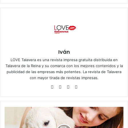
Iván
LOVE Talavera es una revista impresa gratuita distribuida en
Talavera de la Reina y su comarca con los mejores contenidos y la
publicidad de las empresas más potentes. La revista de Talavera
con mayor tirada de revistas impresas.
Siti
Fa
X
Ins
o
ce
tag
we
bo
ra
b
ok
m
C
ó
m
o