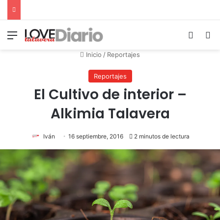
Menú
Switch
B
Inicio
/
Reportajes
Reportajes
El Cultivo de interior –
Alkimia Talavera
Iván
16 septiembre, 2016
2 minutos de lectura