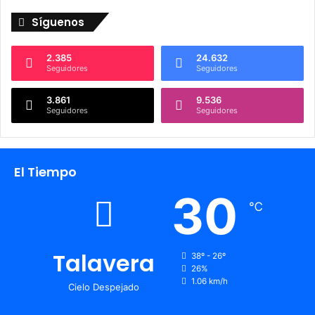
Síguenos
2.385
24.632
Seguidores
Seguidores
3.861
9.536
Seguidores
Seguidores
El Tiempo
30
℃
Talavera
38º - 26º
26%
1.06 km/h
Cielo Despejado