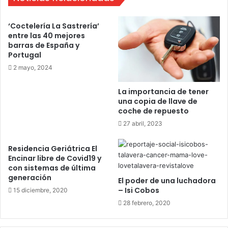
s
I
p
n
‘Coctelería La Sastrería’
e
t
entre las 40 mejores
r
e
barras de España y
r
l
Portugal
o
i
2 mayo, 2024
s
g
e
La importancia de tener
n
una copia de llave de
t
coche de repuesto
e
27 abril, 2023
Residencia Geriátrica El
Encinar libre de Covid19 y
con sistemas de última
generación
El poder de una luchadora
– Isi Cobos
15 diciembre, 2020
28 febrero, 2020