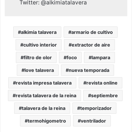
Twitter: @alkimiatalavera
alkimia talavera
armario de cultivo
cultivo interior
extractor de aire
filtro de olor
foco
lampara
love talavera
nueva temporada
revista impresa talavera
revista online
revista talavera de la reina
septiembre
talavera de la reina
temporizador
termohigometro
ventrilador