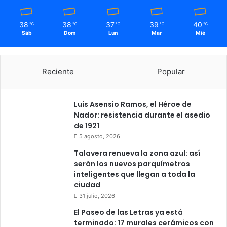
38
38
37
39
40
℃
℃
℃
℃
℃
Sáb
Dom
Lun
Mar
Mié
Reciente
Popular
Luis Asensio Ramos, el Héroe de
Nador: resistencia durante el asedio
de 1921
5 agosto, 2026
Talavera renueva la zona azul: así
serán los nuevos parquímetros
inteligentes que llegan a toda la
ciudad
31 julio, 2026
El Paseo de las Letras ya está
terminado: 17 murales cerámicos con