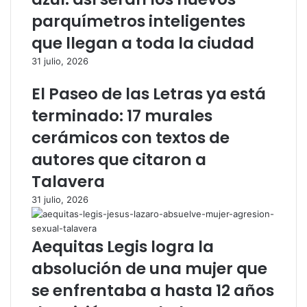
e
o
parquímetros inteligentes
n
n
que llegan a toda la ciudad
e
B
l
a
31 julio, 2026
3
u
0
t
El Paseo de las Letras ya está
a
i
terminado: 17 murales
n
s
i
t
cerámicos con textos de
v
a
autores que citaron a
e
e
r
l
Talavera
s
t
31 julio, 2026
a
í
r
t
i
u
Aequitas Legis logra la
o
l
d
o
absolución de una mujer que
e
d
se enfrentaba a hasta 12 años
C
e
e
C