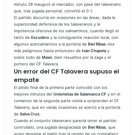
minuto 28 inauguró el marcador, con pase del talaverano
que, tras jugada personal, convirtió el 0-1.
El partido discurría sin ocasiones en las áreas, dada la
superioridad defensiva de los talaveranos y la
impotencia ofensiva de los salmantinos, cuando llegó el
tanto de
Escudero
y la consiguiente reacción local, con
algunos acercamientos a la portería de
Biel Ribas
«los
más peligrosos hasta entonces»
de
Iván Chapela
y
sobre todo de
Mawi
, bien resueltos por la zaga y el
portero del CF Talavera.
Un error del CF Talavera supuso el
empate
El pitido final de la primera parte coincidió con los
mejores minutos del
Unionistas de Salamanca CF
y en el
comienzo de la segunda parte volvía a sorprender el CF
Talavera, que en varias ocasiones se acercó a la portería
de
Salva Cruz.
Cuando el
conjunto talaverano
parecía tener el partido
controlado, una jugada desgraciada de
Biel Ribas
, que
quiso despejar el balón tras la cesión de un compañero,