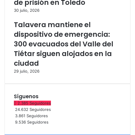
de prisión en Toledo
n
a
30 julio, 2026
t
m
r
p
Talavera mantiene el
o
e
C
ó
dispositivo de emergencia:
e
n
300 evacuados del Valle del
r
d
á
e
Tiétar siguen alojados en la
m
S
ciudad
i
u
c
p
29 julio, 2026
o
e
T
r
a
b
l
i
Síguenos
a
k
2.385
Seguidores
v
e
24.632
Seguidores
e
s
3.861
Seguidores
r
9.536
Seguidores
a