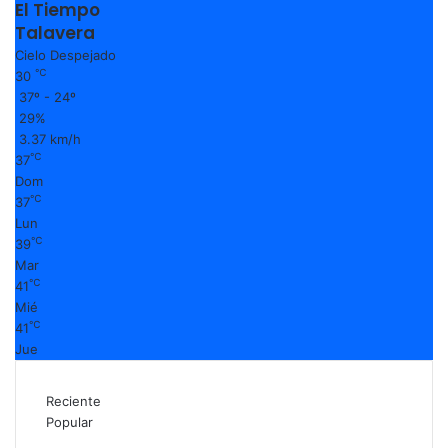
El Tiempo
Talavera
Cielo Despejado
℃
30
37º - 24º
29%
3.37 km/h
℃
37
Dom
℃
37
Lun
℃
39
Mar
℃
41
Mié
℃
41
Jue
Reciente
Popular