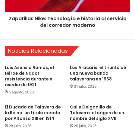
o
l
r
a
p
Zapatillas Nike: Tecnología e historia al servicio
s
r
del corredor moderno
N
e
i
s
k
u
e
p
Noticias Relacionadas
:
u
T
e
e
Luis Asensio Ramos, el
Los Aracaris: el triunfo de
s
c
Héroe de Nador:
una nueva banda
t
n
resistencia durante el
talaverana en 1968
o
o
asedio de 1921
31 julio, 2026
d
l
5 agosto, 2026
e
o
s
g
u
El Ducado de Talavera de
Calle Delgadillo de
í
h
la Reina: un título creado
Talavera: el origen de un
a
por Alfonso XIII en 1914
nombre del siglo XVII
i
e
s
h
28 julio, 2026
26 julio, 2026
t
i