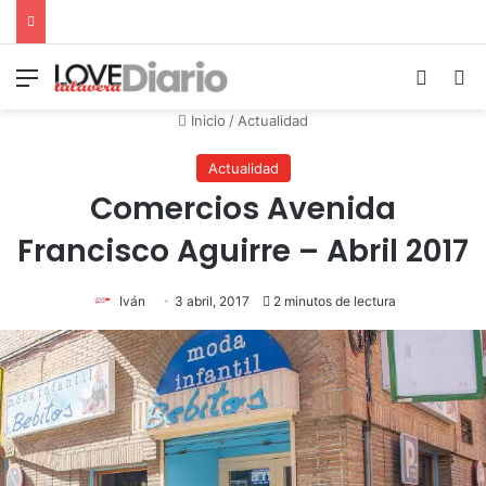
Menú
Switch
B
Inicio
/
Actualidad
Actualidad
Comercios Avenida
Francisco Aguirre – Abril 2017
Iván
3 abril, 2017
2 minutos de lectura