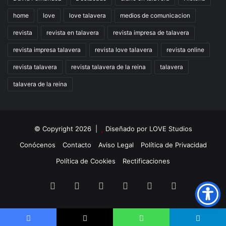
home
love
love talavera
medios de comunicacion
revista
revista en talavera
revista impresa de talavera
revista impresa talavera
revista love talavera
revista online
revista talavera
revista talavera de la reina
talavera
talavera de la reina
© Copyright 2026 |
Diseñado por
LOVE Studios
Conócenos
Contacto
Aviso Legal
Política de Privacidad
Política de Cookies
Rectificaciones
Facebook
X
LinkedIn
Instagram
TikTok
RSS