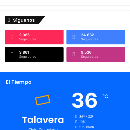
Síguenos
2.385
24.632
Seguidores
Seguidores
3.861
9.536
Seguidores
Seguidores
El Tiempo
36
℃
Talavera
36º - 33º
19%
5.19 km/h
Cielo Despejado