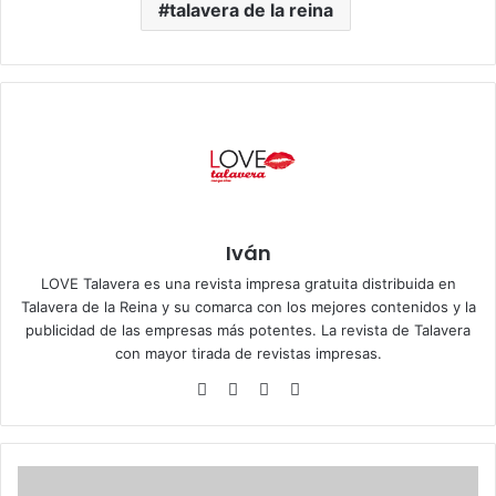
talavera de la reina
Iván
LOVE Talavera es una revista impresa gratuita distribuida en
Talavera de la Reina y su comarca con los mejores contenidos y la
publicidad de las empresas más potentes. La revista de Talavera
con mayor tirada de revistas impresas.
Siti
Fa
X
Ins
o
ce
tag
we
bo
ra
b
ok
m
Á