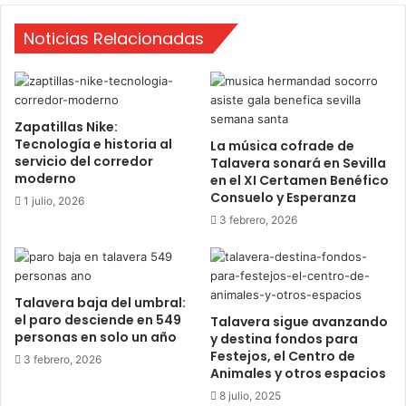
d
a
Noticias Relacionadas
e
l
d
a
i
b
e
r
z
i
Zapatillas Nike:
l
Tecnología e historia al
La música cofrade de
2
servicio del corredor
Talavera sonará en Sevilla
0
moderno
en el XI Certamen Benéfico
1
Consuelo y Esperanza
1 julio, 2026
7
3 febrero, 2026
Talavera baja del umbral:
el paro desciende en 549
Talavera sigue avanzando
personas en solo un año
y destina fondos para
Festejos, el Centro de
3 febrero, 2026
Animales y otros espacios
8 julio, 2025