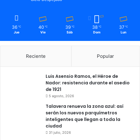
36
40
39
38
37
℃
℃
℃
℃
℃
Jue
Vie
Sáb
Dom
Lun
Reciente
Popular
Luis Asensio Ramos, el Héroe de
Nador: resistencia durante el asedio
de 1921
5 agosto, 2026
Talavera renueva la zona azul: así
serán los nuevos parquímetros
inteligentes que llegan a toda la
ciudad
31 julio, 2026