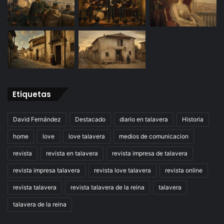
Etiquetas
David Fernández
Destacado
diario en talavera
Historia
home
love
love talavera
medios de comunicacion
revista
revista en talavera
revista impresa de talavera
revista impresa talavera
revista love talavera
revista online
revista talavera
revista talavera de la reina
talavera
talavera de la reina