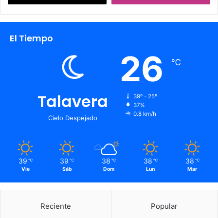
El Tiempo
26
℃
Talavera
39º - 25º
37%
0.8 km/h
Cielo Despejado
39
39
38
38
38
℃
℃
℃
℃
℃
Vie
Sáb
Dom
Lun
Mar
Reciente
Popular