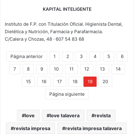
KAPITAL INTELIGENTE
Instituto de F.P. con Titulación Oficial. Higienista Dental,
Dietética y Nutrición, Farmacia y Parafarmacia.
C/Calera y Chozas, 48 · 607 54 83 68
Página anterior
1
2
3
4
5
6
7
8
9
10
11
12
13
14
15
16
17
18
19
20
Página siguiente
love
love talavera
revista
revista impresa
revista impresa talavera