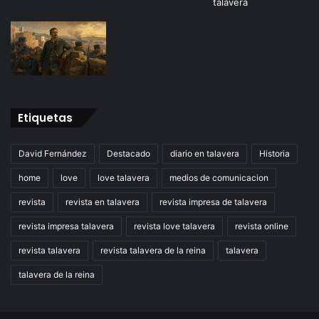
Etiquetas
David Fernández
Destacado
diario en talavera
Historia
home
love
love talavera
medios de comunicacion
revista
revista en talavera
revista impresa de talavera
revista impresa talavera
revista love talavera
revista online
revista talavera
revista talavera de la reina
talavera
talavera de la reina