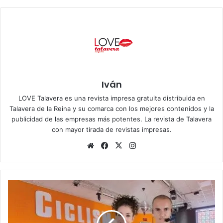
Iván
LOVE Talavera es una revista impresa gratuita distribuida en
Talavera de la Reina y su comarca con los mejores contenidos y la
publicidad de las empresas más potentes. La revista de Talavera
con mayor tirada de revistas impresas.
Siti
Fa
X
Ins
o
ce
tag
we
bo
ra
b
ok
m
S
p
i
n