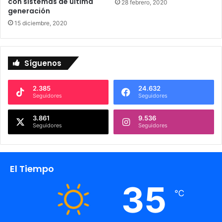
con sistemas de última
28 febrero, 2020
generación
15 diciembre, 2020
Síguenos
2.385
24.632
Seguidores
Seguidores
3.861
9.536
Seguidores
Seguidores
El Tiempo
35
℃