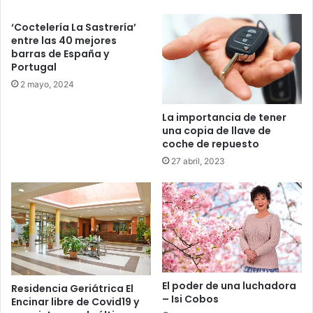
v
o
o
d
‘Coctelería La Sastrería’
e
entre las 40 mejores
T
barras de España y
a
Portugal
i
2 mayo, 2024
c
h
La importancia de tener
i
una copia de llave de
coche de repuesto
27 abril, 2023
El poder de una luchadora
Residencia Geriátrica El
– Isi Cobos
Encinar libre de Covid19 y