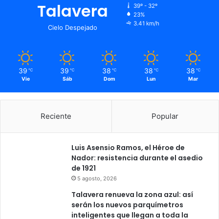
Talavera
39º - 32º
23%
3.41 km/h
Cielo Despejado
39
39
38
38
38
℃
℃
℃
℃
℃
Vie
Sáb
Dom
Lun
Mar
Reciente
Popular
Luis Asensio Ramos, el Héroe de
Nador: resistencia durante el asedio
de 1921
5 agosto, 2026
Talavera renueva la zona azul: así
serán los nuevos parquímetros
inteligentes que llegan a toda la