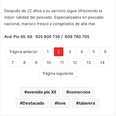
Después de 22 años a su servicio sigue ofreciendo la
mejor calidad del pescado. Especializados en pescado
nacional, marisco fresco y congelados de alta mar.
Avd. Pio XII, 66 · 925 800 736 / 609 780 705
Página anterior
1
2
3
4
5
6
7
8
9
10
11
12
13
14
Página siguiente
avenida pio XII
comercios
Destacado
love
talavera