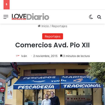
Menú
Switch
B
Inicio
/
Reportajes
Reportajes
Comercios Avd. Pio XII
Iván
2 noviembre, 2015
3 minutos de lectura