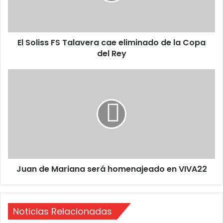
s
s
F
El Soliss FS Talavera cae eliminado de la Copa
S
del Rey
T
a
l
J
a
u
v
a
e
n
r
d
a
e
c
M
a
a
e
r
e
Juan de Mariana será homenajeado en VIVA22
i
l
a
i
n
m
a
i
Noticias Relacionadas
s
n
e