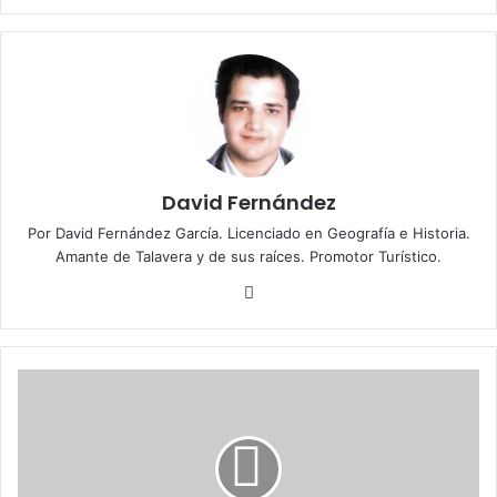
David Fernández
Por David Fernández García. Licenciado en Geografía e Historia.
Amante de Talavera y de sus raíces. Promotor Turístico.
Fa
ce
bo
ok
E
l
S
o
l
i