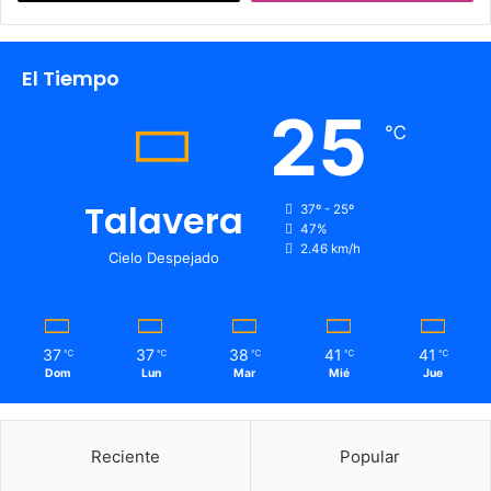
El Tiempo
25
℃
Talavera
37º - 25º
47%
2.46 km/h
Cielo Despejado
37
37
38
41
41
℃
℃
℃
℃
℃
Dom
Lun
Mar
Mié
Jue
Reciente
Popular