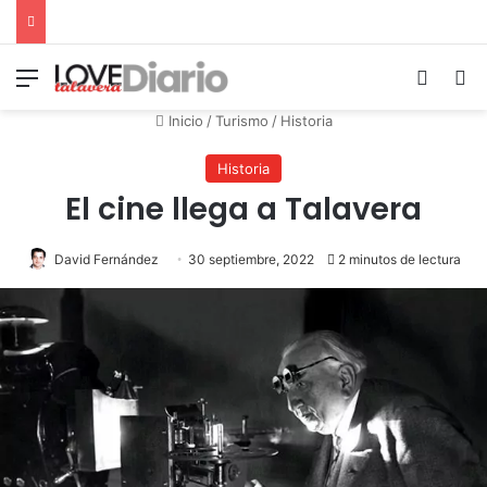
Menú
Switch
B
Inicio
/
Turismo
/
Historia
Historia
El cine llega a Talavera
David Fernández
30 septiembre, 2022
2 minutos de lectura