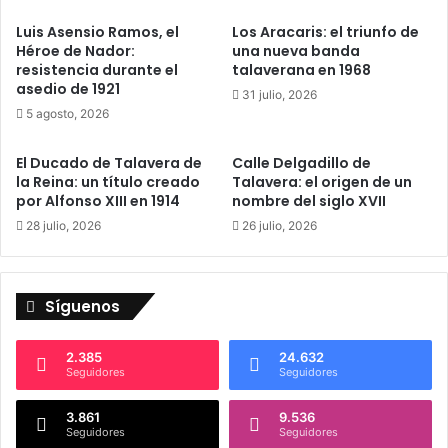
a
r
Luis Asensio Ramos, el
Los Aracaris: el triunfo de
d
á
Héroe de Nador:
una nueva banda
o
h
resistencia durante el
talaverana en 1968
d
o
asedio de 1921
31 julio, 2026
e
m
5 agosto, 2026
l
e
a
n
C
El Ducado de Talavera de
Calle Delgadillo de
a
la Reina: un título creado
Talavera: el origen de un
o
j
por Alfonso XIII en 1914
nombre del siglo XVII
p
e
a
a
28 julio, 2026
26 julio, 2026
d
d
e
o
l
e
Síguenos
R
n
e
V
y
I
2.385
24.632
V
Seguidores
Seguidores
A
2
3.861
9.536
Seguidores
Seguidores
2