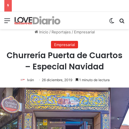
Menú
Switch
B
Inicio
/
Reportajes
/
Empresarial
Empresarial
Churrería Puerta de Cuartos
– Especial Navidad
Iván
26 diciembre, 2019
1 minuto de lectura