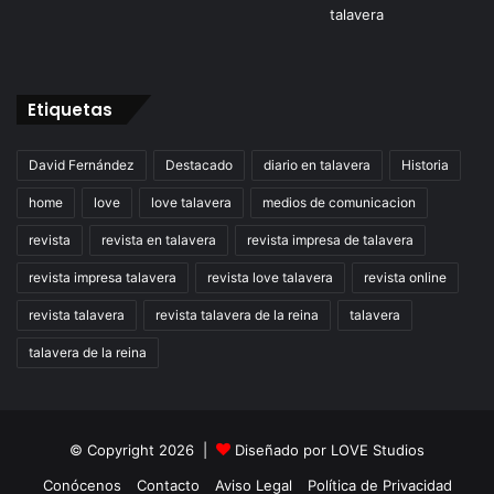
Etiquetas
David Fernández
Destacado
diario en talavera
Historia
home
love
love talavera
medios de comunicacion
revista
revista en talavera
revista impresa de talavera
revista impresa talavera
revista love talavera
revista online
revista talavera
revista talavera de la reina
talavera
talavera de la reina
© Copyright 2026 |
Diseñado por
LOVE Studios
Conócenos
Contacto
Aviso Legal
Política de Privacidad