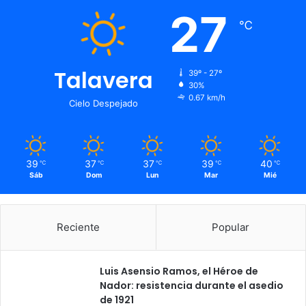
r
27
o
℃
ñ
o
Talavera
39º - 27º
30%
0.67 km/h
Cielo Despejado
39
37
37
39
40
℃
℃
℃
℃
℃
Sáb
Dom
Lun
Mar
Mié
Reciente
Popular
Luis Asensio Ramos, el Héroe de
Nador: resistencia durante el asedio
de 1921