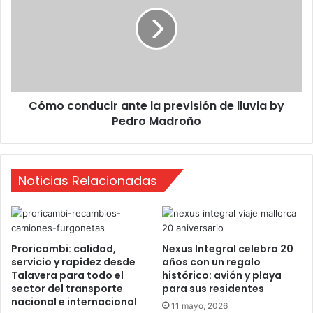
-
m
E
o
s
c
p
o
e
n
c
d
i
u
Cómo conducir ante la previsión de lluvia by
a
c
l
Pedro Madroño
i
N
r
a
a
v
n
i
Noticias Relacionadas
t
d
e
a
l
d
a
p
Proricambi: calidad,
Nexus Integral celebra 20
r
servicio y rapidez desde
años con un regalo
e
Talavera para todo el
histórico: avión y playa
v
sector del transporte
para sus residentes
i
nacional e internacional
11 mayo, 2026
s