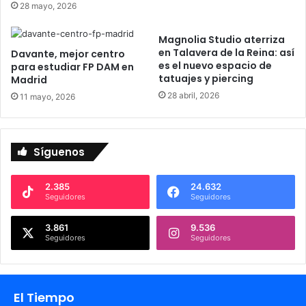
28 mayo, 2026
i
ó
Magnolia Studio aterriza
n
en Talavera de la Reina: así
Davante, mejor centro
d
es el nuevo espacio de
para estudiar FP DAM en
e
tatuajes y piercing
Madrid
l
28 abril, 2026
11 mayo, 2026
l
u
v
i
Síguenos
a
b
y
2.385
24.632
Seguidores
Seguidores
P
e
d
3.861
9.536
Seguidores
Seguidores
r
o
M
a
El Tiempo
d