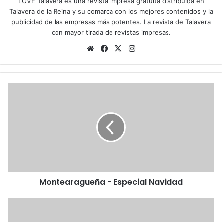
LOVE Talavera es una revista impresa gratuita distribuida en
Talavera de la Reina y su comarca con los mejores contenidos y la
publicidad de las empresas más potentes. La revista de Talavera
con mayor tirada de revistas impresas.
Siti
Fa
X
Ins
o
ce
tag
we
bo
ra
b
ok
m
M
o
n
t
e
a
r
a
g
Montearagueña - Especial Navidad
u
e
ñ
C
a
ó