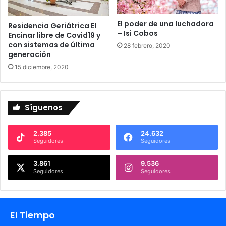
El poder de una luchadora
Residencia Geriátrica El
– Isi Cobos
Encinar libre de Covid19 y
con sistemas de última
28 febrero, 2020
generación
15 diciembre, 2020
Síguenos
2.385
24.632
Seguidores
Seguidores
3.861
9.536
Seguidores
Seguidores
El Tiempo