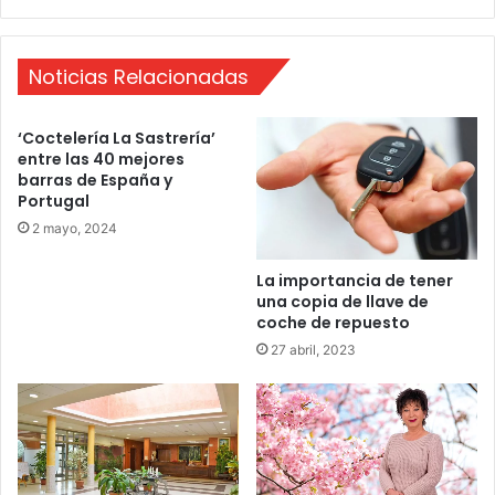
e
s
l
Noticias Relacionadas
a
m
e
‘Coctelería La Sastrería’
x
entre las 40 mejores
i
barras de España y
c
Portugal
a
2 mayo, 2024
n
a
La importancia de tener
una copia de llave de
coche de repuesto
27 abril, 2023