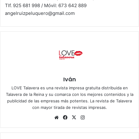
Tlf. 925 681 998 / Móvil: 673 642 889
angelruizpeluquero@gmail.com
Iván
LOVE Talavera es una revista impresa gratuita distribuida en
Talavera de la Reina y su comarca con los mejores contenidos y la
publicidad de las empresas más potentes. La revista de Talavera
con mayor tirada de revistas impresas.
Siti
Fa
X
Ins
o
ce
tag
we
bo
ra