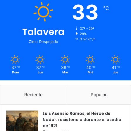
33
℃
Talavera
37º - 29º
28%
3.57 km/h
Cielo Despejado
37
37
38
40
41
℃
℃
℃
℃
℃
Dom
Lun
Mar
Mié
Jue
Reciente
Popular
Luis Asensio Ramos, el Héroe de
Nador: resistencia durante el asedio
de 1921