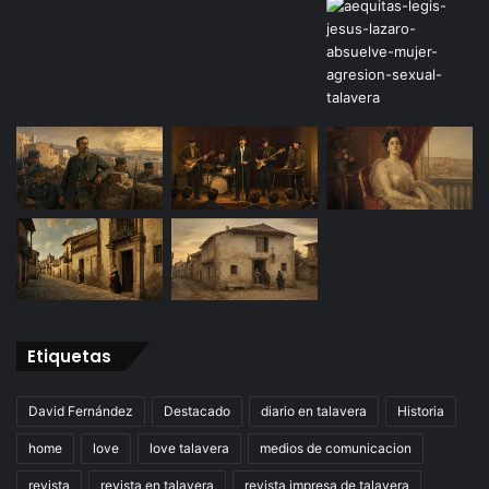
Etiquetas
David Fernández
Destacado
diario en talavera
Historia
home
love
love talavera
medios de comunicacion
revista
revista en talavera
revista impresa de talavera