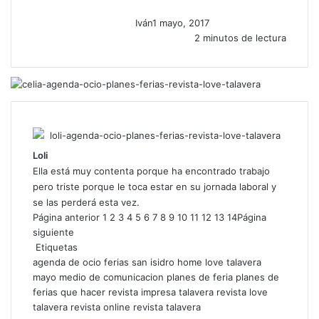
Iván
1 mayo, 2017
2 minutos de lectura
Loli
Ella está muy contenta porque ha encontrado trabajo
pero triste porque le toca estar en su jornada laboral y
se las perderá esta vez.
Página anterior
1
2
3
4
5
6
7
8
9
10
11
12
13
14
Página
siguiente
Etiquetas
agenda de ocio
ferias san isidro
home
love talavera
mayo
medio de comunicacion
planes de feria
planes de
ferias
que hacer
revista impresa talavera
revista love
talavera
revista online
revista talavera