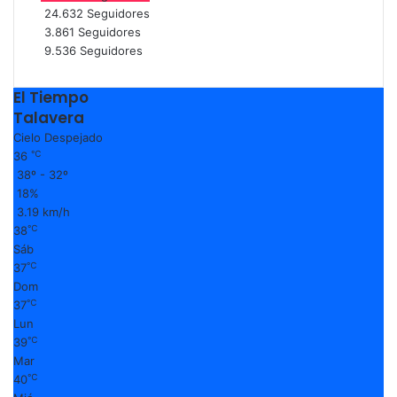
24.632
Seguidores
3.861
Seguidores
9.536
Seguidores
El Tiempo
Talavera
Cielo Despejado
℃
36
38º - 32º
18%
3.19 km/h
℃
38
Sáb
℃
37
Dom
℃
37
Lun
℃
39
Mar
℃
40