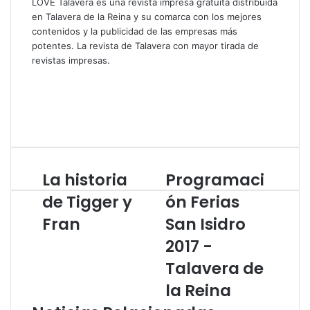
LOVE Talavera es una revista impresa gratuita distribuida
en Talavera de la Reina y su comarca con los mejores
contenidos y la publicidad de las empresas más
potentes. La revista de Talavera con mayor tirada de
revistas impresas.
S
i
F
t
a
X
i
c
I
o
e
n
w
b
s
e
o
t
La historia
Programaci
L
P
b
o
a
a
r
k
g
de Tigger y
ón Ferias
h
o
r
Fran
San Isidro
i
g
a
s
r
m
2017 -
t
a
o
m
Talavera de
r
a
la Reina
i
c
a
i