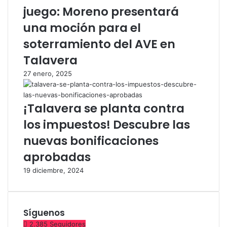
-
juego: Moreno presentará
T
una moción para el
a
l
soterramiento del AVE en
a
Talavera
v
e
27 enero, 2025
r
a
d
¡Talavera se planta contra
e
los impuestos! Descubre las
l
a
nuevas bonificaciones
R
aprobadas
e
i
19 diciembre, 2024
n
a
Síguenos
2.385
Seguidores