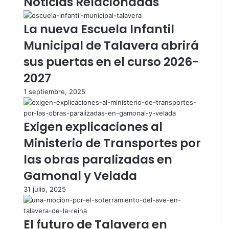
Noticias Relacionadas
d
ó
e
n
La nueva Escuela Infantil
T
F
i
e
Municipal de Talavera abrirá
g
r
sus puertas en el curso 2026-
g
i
e
a
2027
r
s
1 septiembre, 2025
y
S
F
a
r
n
Exigen explicaciones al
a
I
n
s
Ministerio de Transportes por
i
las obras paralizadas en
d
r
Gamonal y Velada
o
31 julio, 2025
2
0
1
El futuro de Talavera en
7