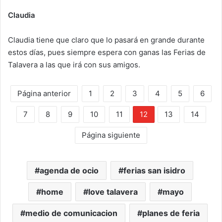
Claudia
Claudia tiene que claro que lo pasará en grande durante
estos días, pues siempre espera con ganas las Ferias de
Talavera a las que irá con sus amigos.
Página anterior
1
2
3
4
5
6
7
8
9
10
11
12
13
14
Página siguiente
agenda de ocio
ferias san isidro
home
love talavera
mayo
medio de comunicacion
planes de feria