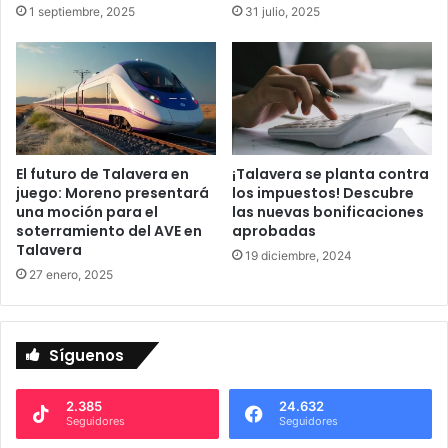
o
1 septiembre, 2025
31 julio, 2025
2
0
1
7
-
T
a
El futuro de Talavera en
¡Talavera se planta contra
l
juego: Moreno presentará
los impuestos! Descubre
a
una moción para el
las nuevas bonificaciones
v
soterramiento del AVE en
aprobadas
e
Talavera
19 diciembre, 2024
r
27 enero, 2025
a
d
e
l
Síguenos
a
R
2.385
24.632
e
Seguidores
Seguidores
i