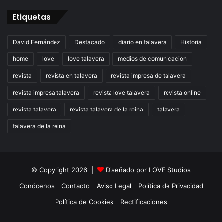
Etiquetas
David Fernández
Destacado
diario en talavera
Historia
home
love
love talavera
medios de comunicacion
revista
revista en talavera
revista impresa de talavera
revista impresa talavera
revista love talavera
revista online
revista talavera
revista talavera de la reina
talavera
talavera de la reina
© Copyright 2026 |
Diseñado por
LOVE Studios
Conócenos
Contacto
Aviso Legal
Política de Privacidad
Política de Cookies
Rectificaciones