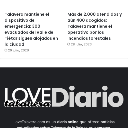
Talavera mantiene el
Más de 2.000 atendidos y
dispositivo de
aún 400 acogidos:
emergencia: 300
Talavera mantiene el
evacuados del Valle del
operativo por los
Tiétar siguen alojados en
incendios forestales
la ciudad
28 julio, 2026
29 julio, 2026
LoveTalavera.com es un
diario online
que ofrece
noticias
actualizadas sobre Talavera de la Reina y su comarca
.