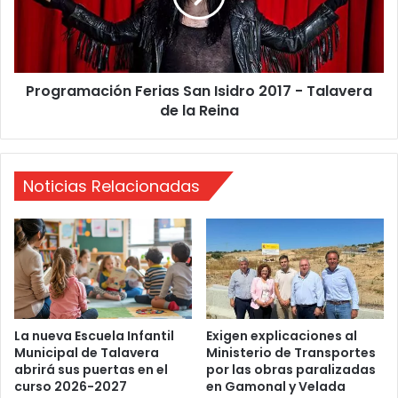
e
a
r
m
y
a
F
c
Programación Ferias San Isidro 2017 - Talavera
r
i
a
de la Reina
ó
n
n
F
e
Noticias Relacionadas
r
i
a
s
S
a
n
I
s
La nueva Escuela Infantil
Exigen explicaciones al
Municipal de Talavera
Ministerio de Transportes
i
abrirá sus puertas en el
por las obras paralizadas
d
curso 2026-2027
en Gamonal y Velada
r