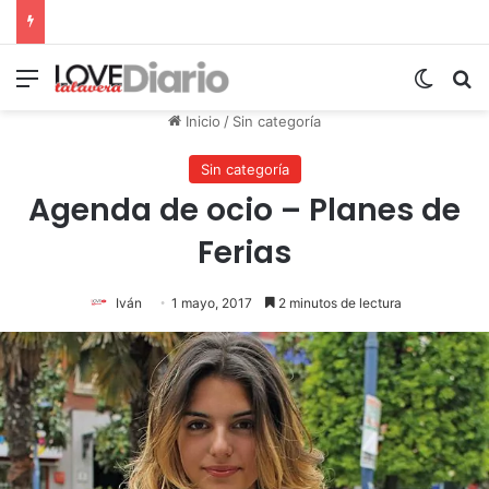
Menú
Switch
B
Inicio
/
Sin categoría
Sin categoría
Agenda de ocio – Planes de
Ferias
Iván
1 mayo, 2017
2 minutos de lectura