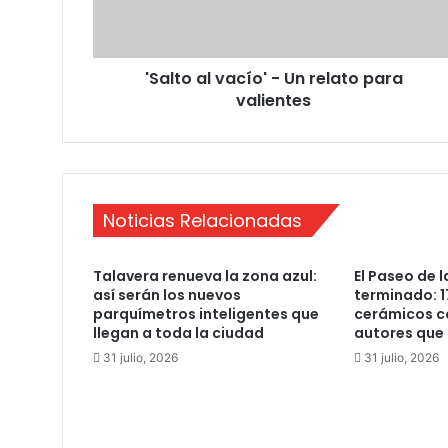
a
l
v
'Salto al vacío' - Un relato para
a
valientes
c
í
o
'
-
U
Noticias Relacionadas
n
r
e
Talavera renueva la zona azul:
El Paseo de l
l
así serán los nuevos
terminado: 1
a
parquímetros inteligentes que
cerámicos c
t
llegan a toda la ciudad
autores que 
o
31 julio, 2026
31 julio, 2026
p
a
r
a