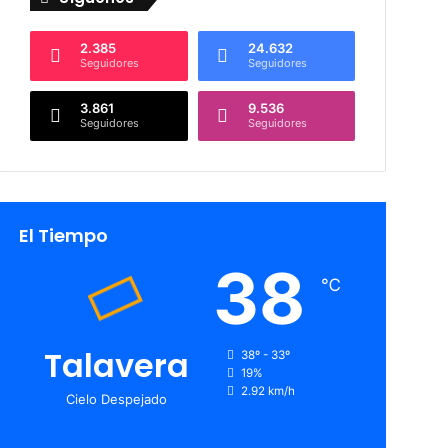
2.385
24.632
Seguidores
Seguidores
3.861
9.536
Seguidores
Seguidores
El Tiempo
38
℃
Talavera
38º - 33º
19%
2.92 km/h
Cielo Despejado