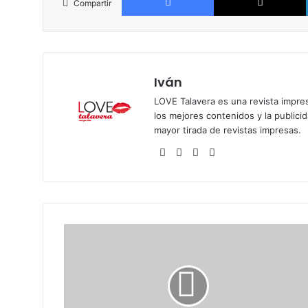
Compartir
Iván
LOVE Talavera es una revista impres
los mejores contenidos y la publici
mayor tirada de revistas impresas.
Siti
Fa
X
Ins
o
ce
tag
we
bo
ra
b
ok
m
'
S
a
l
t
o