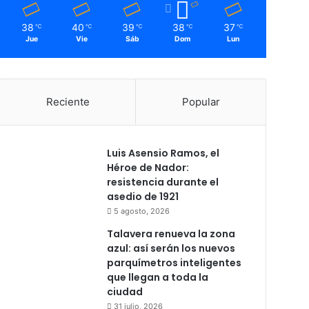
38
40
39
38
37
℃
℃
℃
℃
℃
Jue
Vie
Sáb
Dom
Lun
Reciente
Popular
Luis Asensio Ramos, el
Héroe de Nador:
resistencia durante el
asedio de 1921
5 agosto, 2026
Talavera renueva la zona
azul: así serán los nuevos
parquímetros inteligentes
que llegan a toda la
ciudad
31 julio, 2026