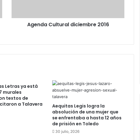
C
u
l
Agenda Cultural diciembre 2016
t
u
r
a
l
d
i
c
i
e
as Letras ya está
m
7 murales
b
on textos de
r
citaron a Talavera
Aequitas Legis logra la
e
absolución de una mujer que
2
se enfrentaba a hasta 12 años
0
de prisión en Toledo
1
30 julio, 2026
6