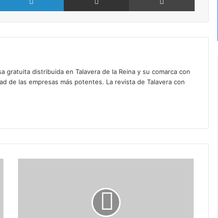
a gratuita distribuida en Talavera de la Reina y su comarca con
dad de las empresas más potentes. La revista de Talavera con
A
g
e
n
d
a