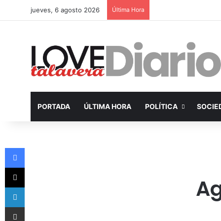
jueves, 6 agosto 2026
Última Hora
PORTADA
ÚLTIMA HORA
POLÍTICA
SOCIE
Facebook
X
Ag
LinkedIn
Compartir por Email