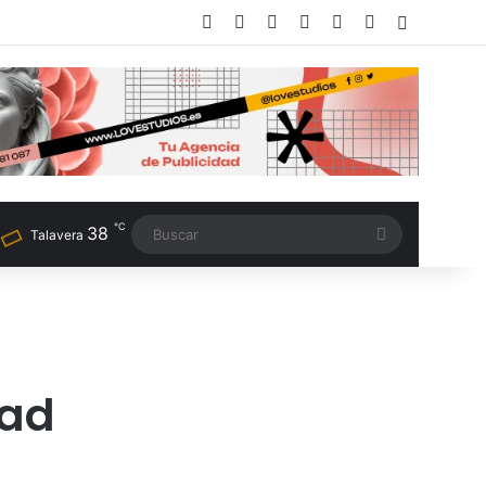
Facebook
X
LinkedIn
Instagram
TikTok
RSS
Switch sk
℃
38
Buscar
Talavera
dad