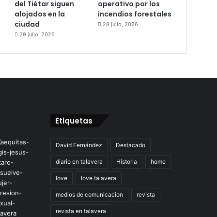
del Tiétar siguen
operativo por los
alojados en la
incendios forestales
ciudad
28 julio, 2026
29 julio, 2026
Etiquetas
David Fernández
Destacado
diario en talavera
Historia
home
love
love talavera
medios de comunicacion
revista
revista en talavera