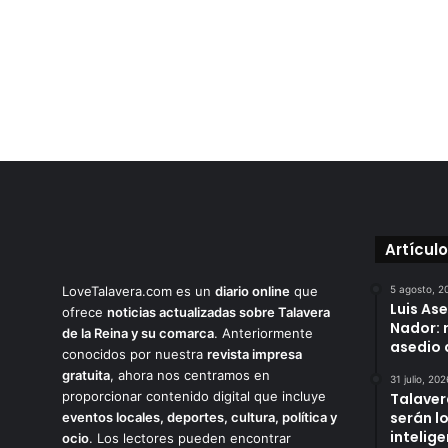
Artícul
LoveTalavera.com es un
diario online
que
5 agosto, 2
Luis As
ofrece
noticias actualizadas sobre Talavera
Nador: 
de la Reina y su comarca
. Anteriormente
asedio 
conocidos por nuestra
revista impresa
gratuita
, ahora nos centramos en
31 julio, 202
proporcionar contenido digital que incluye
Talaver
serán l
eventos locales, deportes, cultura, política y
intelige
ocio
. Los lectores pueden encontrar