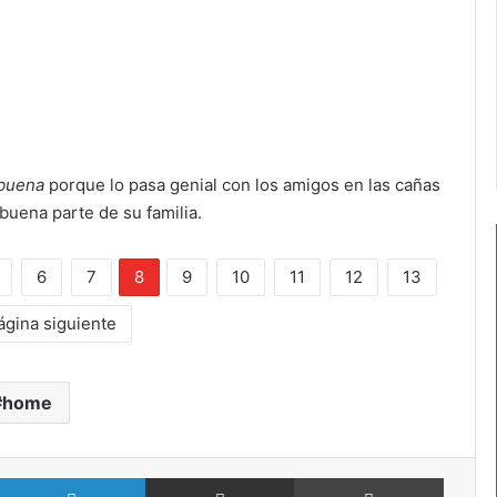
buena
porque lo pasa genial con los amigos en las cañas
buena parte de su familia.
6
7
8
9
10
11
12
13
ágina siguiente
home
X
LinkedIn
Compartir por Email
Imprimir