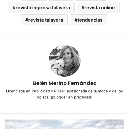
revista impresa talavera
revista online
revista talavera
tendencias
Belén Merino Fernández
Licenciada en Publicidad y RR.PP. apasionada de la moda y de los
bolsos: ¡¡blogger en prácticas!!
I
g