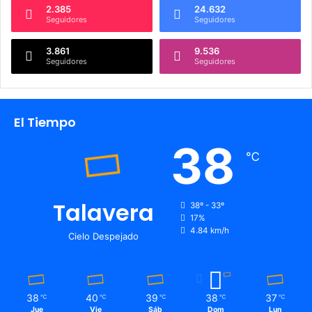
e
2.385
24.632
r
Seguidores
Seguidores
a
3.861
9.536
Seguidores
Seguidores
El Tiempo
38
℃
Talavera
38º - 33º
17%
4.84 km/h
Cielo Despejado
38
40
39
38
37
℃
℃
℃
℃
℃
Jue
Vie
Sáb
Dom
Lun