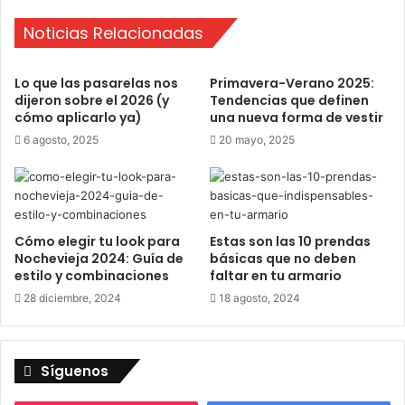
n
Noticias Relacionadas
T
a
l
Lo que las pasarelas nos
Primavera-Verano 2025:
a
dijeron sobre el 2026 (y
Tendencias que definen
v
cómo aplicarlo ya)
una nueva forma de vestir
e
6 agosto, 2025
20 mayo, 2025
r
a
-
I
W
I
Cómo elegir tu look para
Estas son las 10 prendas
Nochevieja 2024: Guía de
básicas que no deben
R
estilo y combinaciones
faltar en tu armario
o
p
28 diciembre, 2024
18 agosto, 2024
a
S
u
Síguenos
r
f