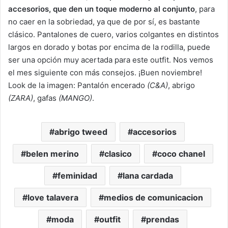
accesorios, que den un toque moderno al conjunto
, para
no caer en la sobriedad, ya que de por sí, es bastante
clásico. Pantalones de cuero, varios colgantes en distintos
largos en dorado y botas por encima de la rodilla, puede
ser una opción muy acertada para este outfit. Nos vemos
el mes siguiente con más consejos. ¡Buen noviembre!
Look de la imagen: Pantalón encerado
(C&A)
, abrigo
(ZARA)
, gafas
(MANGO)
.
abrigo tweed
accesorios
belen merino
clasico
coco chanel
feminidad
lana cardada
love talavera
medios de comunicacion
moda
outfit
prendas