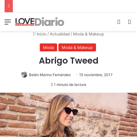
Menú
Switch
B
Inicio
/
Actualidad
/
Moda & Makeup
Moda
Moda & Makeup
Abrigo Tweed
Belén Merino Fernández
15 noviembre, 2017
1 minuto de lectura