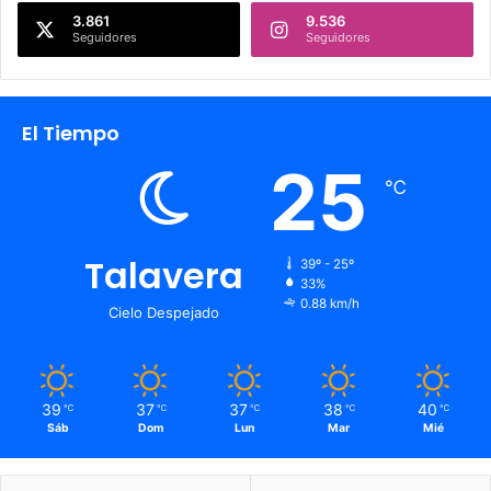
3.861
9.536
Seguidores
Seguidores
El Tiempo
25
℃
Talavera
39º - 25º
33%
0.88 km/h
Cielo Despejado
39
37
37
38
40
℃
℃
℃
℃
℃
Sáb
Dom
Lun
Mar
Mié