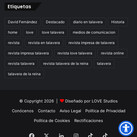
Etiquetas
David Fernández
Destacado
diario en talavera
Historia
home
love
love talavera
medios de comunicacion
revista
revista en talavera
revista impresa de talavera
revista impresa talavera
revista love talavera
revista online
revista talavera
revista talavera de la reina
talavera
talavera de la reina
© Copyright 2026 |
Diseñado por
LOVE Studios
Conócenos
Contacto
Aviso Legal
Política de Privacidad
Política de Cookies
Rectificaciones
Facebook
X
LinkedIn
Instagram
TikTok
RSS