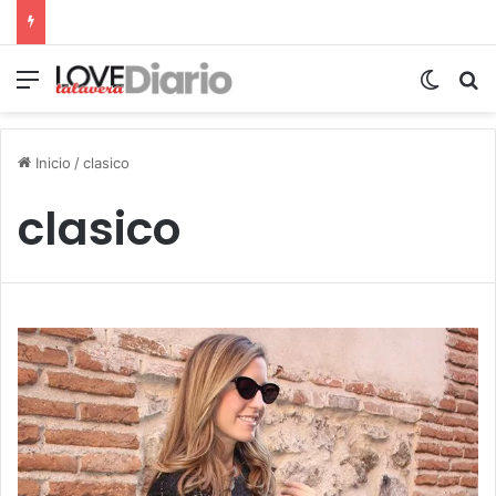
Menú
Switch
B
Inicio
/
clasico
clasico