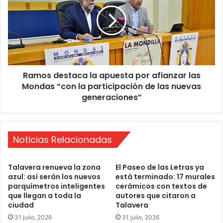
t
m
e
o
a
s
l
d
o
e
s
s
p
t
r
Ramos destaca la apuesta por afianzar las
a
o
Mondas “con la participación de las nuevas
c
b
a
generaciones”
l
l
e
a
m
a
a
p
Noticias Relacionadas
s
u
m
e
Talavera renueva la zona
El Paseo de las Letras ya
á
s
azul: así serán los nuevos
está terminado: 17 murales
s
t
parquímetros inteligentes
cerámicos con textos de
f
a
que llegan a toda la
autores que citaron a
r
p
ciudad
Talavera
e
o
31 julio, 2026
31 julio, 2026
c
r