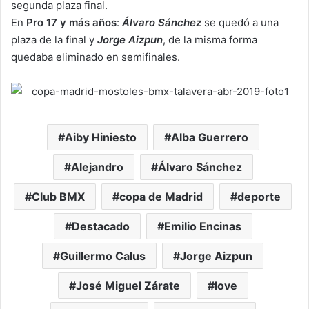
segunda plaza final.
En
Pro 17 y más años
:
Álvaro Sánchez
se quedó a una
plaza de la final y
Jorge Aizpun
, de la misma forma
quedaba eliminado en semifinales.
Aiby Hiniesto
Alba Guerrero
Alejandro
Álvaro Sánchez
Club BMX
copa de Madrid
deporte
Destacado
Emilio Encinas
Guillermo Calus
Jorge Aizpun
José Miguel Zárate
love