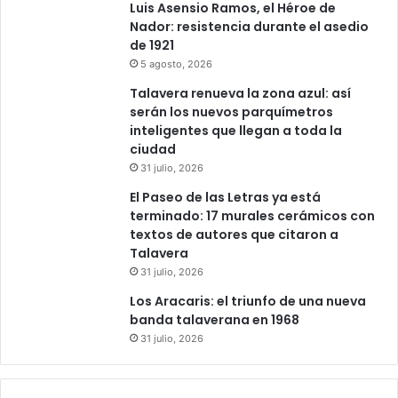
u
Luis Asensio Ramos, el Héroe de
e
Nador: resistencia durante el asedio
v
de 1921
a
5 agosto, 2026
s
Talavera renueva la zona azul: así
g
serán los nuevos parquímetros
e
inteligentes que llegan a toda la
n
ciudad
e
31 julio, 2026
r
a
El Paseo de las Letras ya está
c
terminado: 17 murales cerámicos con
i
textos de autores que citaron a
o
Talavera
n
31 julio, 2026
e
Los Aracaris: el triunfo de una nueva
s
banda talaverana en 1968
”
31 julio, 2026