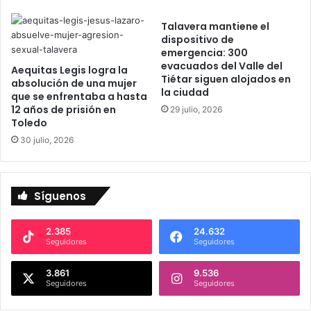
u
a
e
Talavera mantiene el
f
dispositivo de
n
i
emergencia: 300
t
a
evacuados del Valle del
e
Aequitas Legis logra la
n
Tiétar siguen alojados en
absolución de una mujer
s
z
la ciudad
que se enfrentaba a hasta
d
a
12 años de prisión en
29 julio, 2026
e
r
Toledo
l
l
30 julio, 2026
r
a
e
s
c
M
i
o
Síguenos
é
n
n
d
n
a
2.385
24.632
Seguidores
Seguidores
a
s
c
“
i
3.861
9.536
c
Seguidores
Seguidores
d
o
o
n