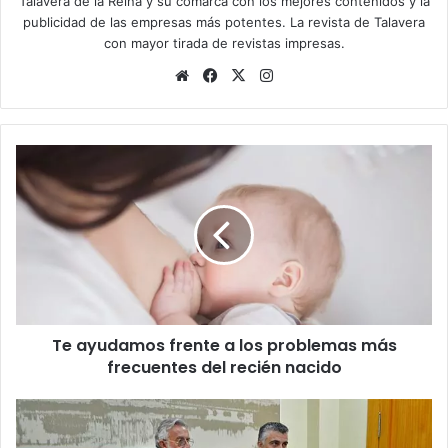
Talavera de la Reina y su comarca con los mejores contenidos y la
publicidad de las empresas más potentes. La revista de Talavera
con mayor tirada de revistas impresas.
Siti
Fa
X
Ins
o
ce
tag
we
bo
ra
b
ok
m
T
e
a
y
u
d
a
m
o
Te ayudamos frente a los problemas más
s
frecuentes del recién nacido
f
r
e
R
n
a