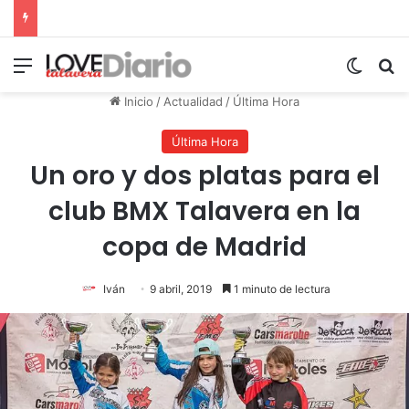
Menú
Switch
B
Inicio
/
Actualidad
/
Última Hora
Última Hora
Un oro y dos platas para el
club BMX Talavera en la
copa de Madrid
Iván
9 abril, 2019
1 minuto de lectura