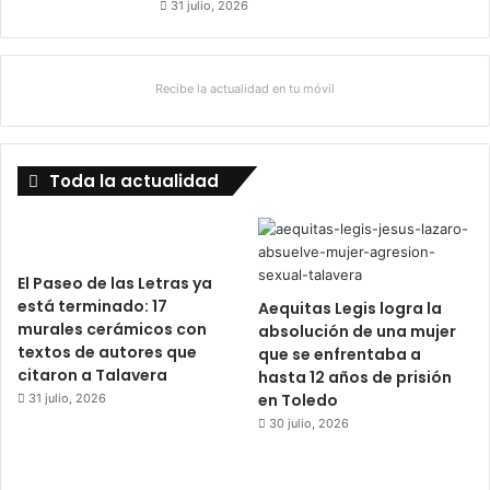
r
e
31 julio, 2026
a
4
n
0
o
a
Recibe la actualidad en tu móvil
c
t
i
v
Toda la actualidad
i
d
a
d
e
El Paseo de las Letras ya
s
está terminado: 17
Aequitas Legis logra la
murales cerámicos con
absolución de una mujer
textos de autores que
que se enfrentaba a
citaron a Talavera
hasta 12 años de prisión
en Toledo
31 julio, 2026
30 julio, 2026