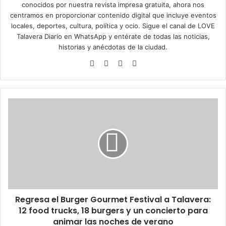
conocidos por nuestra revista impresa gratuita, ahora nos
centramos en proporcionar contenido digital que incluye eventos
locales, deportes, cultura, política y ocio. Sigue el
canal de LOVE
Talavera Diario en WhatsApp
y entérate de todas las noticias,
historias y anécdotas de la ciudad.
Siti
Fa
X
Ins
o
ce
tag
we
bo
ra
b
ok
m
R
e
g
r
e
s
a
e
l
Regresa el Burger Gourmet Festival a Talavera:
B
12 food trucks, 18 burgers y un concierto para
u
r
animar las noches de verano