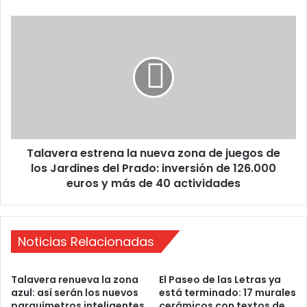
g
e
T
r
a
G
l
o
a
u
v
r
e
m
r
e
a
t
e
F
Talavera estrena la nueva zona de juegos de
s
e
los Jardines del Prado: inversión de 126.000
t
s
r
euros y más de 40 actividades
t
e
i
n
v
a
a
l
Noticias Relacionadas
l
a
a
n
Talavera renueva la zona
El Paseo de las Letras ya
T
u
azul: así serán los nuevos
está terminado: 17 murales
a
e
parquímetros inteligentes
cerámicos con textos de