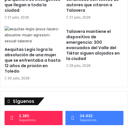
l
v
que llegan a toda la
autores que citaron a
a
a
ciudad
Talavera
v
z
31 julio, 2026
31 julio, 2026
e
o
r
n
a
Talavera mantiene el
a
dispositivo de
:
d
emergencia: 300
1
e
evacuados del Valle del
2
Aequitas Legis logra la
j
Tiétar siguen alojados en
absolución de una mujer
f
u
la ciudad
que se enfrentaba a hasta
o
e
12 años de prisión en
29 julio, 2026
o
g
Toledo
d
o
30 julio, 2026
t
s
r
d
u
e
c
l
Síguenos
k
o
s
s
,
J
2.385
24.632
Seguidores
Seguidores
1
a
8
r