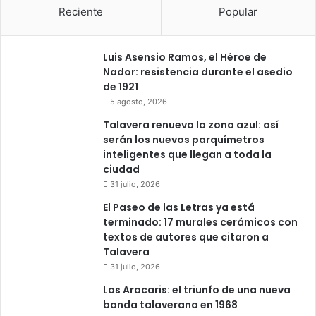
r
ó
Reciente
Popular
a
n
a
d
n
e
Luis Asensio Ramos, el Héroe de
i
1
Nador: resistencia durante el asedio
m
2
de 1921
a
6
5 agosto, 2026
r
.
Talavera renueva la zona azul: así
l
0
serán los nuevos parquímetros
a
0
inteligentes que llegan a toda la
s
0
ciudad
n
e
o
31 julio, 2026
u
c
r
El Paseo de las Letras ya está
h
o
terminado: 17 murales cerámicos con
e
s
textos de autores que citaron a
s
y
Talavera
d
m
31 julio, 2026
e
á
v
Los Aracaris: el triunfo de una nueva
s
e
banda talaverana en 1968
d