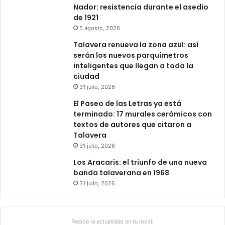
0
Nador: resistencia durante el asedio
de 1921
5 agosto, 2026
Talavera renueva la zona azul: así
serán los nuevos parquímetros
inteligentes que llegan a toda la
ciudad
31 julio, 2026
El Paseo de las Letras ya está
terminado: 17 murales cerámicos con
textos de autores que citaron a
Talavera
31 julio, 2026
Los Aracaris: el triunfo de una nueva
banda talaverana en 1968
31 julio, 2026
Recibe la actualidad en tu móvil