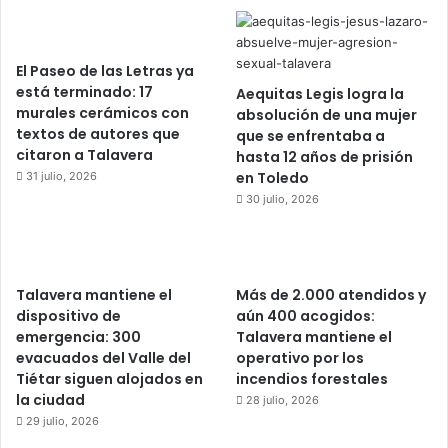
n
c
h
a
El Paseo de las Letras ya
está terminado: 17
Aequitas Legis logra la
murales cerámicos con
absolución de una mujer
textos de autores que
que se enfrentaba a
citaron a Talavera
hasta 12 años de prisión
en Toledo
31 julio, 2026
30 julio, 2026
Talavera mantiene el
Más de 2.000 atendidos y
dispositivo de
aún 400 acogidos:
emergencia: 300
Talavera mantiene el
evacuados del Valle del
operativo por los
Tiétar siguen alojados en
incendios forestales
la ciudad
28 julio, 2026
29 julio, 2026