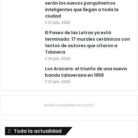
serán los nuevos parquímetros
t
o
inteligentes que llegan a toda la
i
’
ciudad
n
d
t
31 julio, 2026
e
a
l
El Paseo de las Letras ya está
s
a
terminado: 17 murales cerámicos con
e
g
textos de autores que citaron a
n
u
Talavera
C
a
31 julio, 2026
a
s
Los Aracaris: el triunfo de una nueva
t
banda talaverana en 1968
i
31 julio, 2026
l
l
a
Recibe la actualidad en tu móvil
-
L
a
M
Toda la actualidad
a