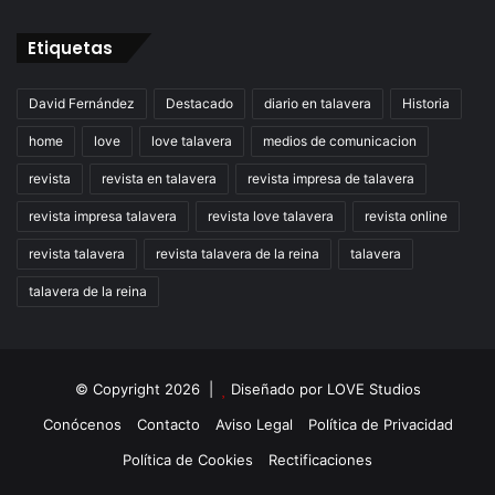
Etiquetas
David Fernández
Destacado
diario en talavera
Historia
home
love
love talavera
medios de comunicacion
revista
revista en talavera
revista impresa de talavera
revista impresa talavera
revista love talavera
revista online
revista talavera
revista talavera de la reina
talavera
talavera de la reina
© Copyright 2026 |
Diseñado por
LOVE Studios
Conócenos
Contacto
Aviso Legal
Política de Privacidad
Política de Cookies
Rectificaciones