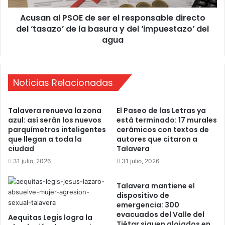
e
P
c
Acusan al PSOE de ser el responsable directo
S
o
del ‘tasazo’ de la basura y del ‘impuestazo’ del
O
m
E
agua
p
d
a
e
r
s
t
e
Noticias Relacionadas
e
r
i
e
Talavera renueva la zona
El Paseo de las Letras ya
d
l
azul: así serán los nuevos
está terminado: 17 murales
e
r
parquímetros inteligentes
cerámicos con textos de
n
e
que llegan a toda la
autores que citaron a
t
s
ciudad
Talavera
i
p
31 julio, 2026
31 julio, 2026
f
o
i
n
c
Talavera mantiene el
s
dispositivo de
a
a
emergencia: 300
c
b
evacuados del Valle del
i
Aequitas Legis logra la
l
Tiétar siguen alojados en