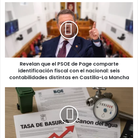
b
ok
m
R
e
v
e
l
a
n
q
u
Revelan que el PSOE de Page comparte
e
identificación fiscal con el nacional: seis
e
l
contabilidades distintas en Castilla-La Mancha
P
S
A
O
c
E
u
d
s
e
a
P
n
a
a
g
l