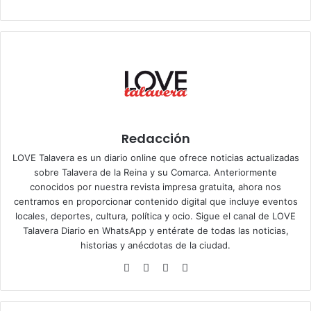
Redacción
LOVE Talavera es un diario online que ofrece noticias actualizadas
sobre Talavera de la Reina y su Comarca. Anteriormente
conocidos por nuestra revista impresa gratuita, ahora nos
centramos en proporcionar contenido digital que incluye eventos
locales, deportes, cultura, política y ocio. Sigue el
canal de LOVE
Talavera Diario en WhatsApp
y entérate de todas las noticias,
historias y anécdotas de la ciudad.
Siti
Fa
X
Ins
o
ce
tag
we
bo
ra