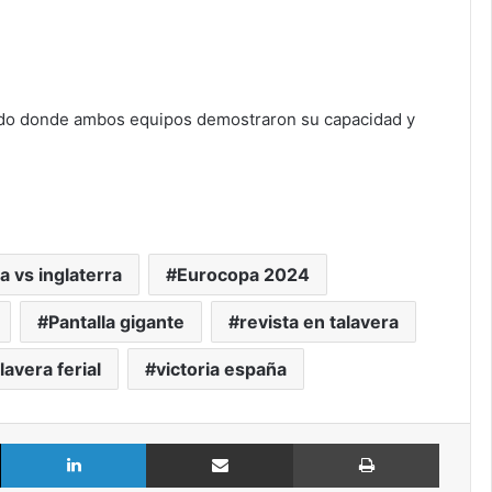
utado donde ambos equipos demostraron su capacidad y
 vs inglaterra
Eurocopa 2024
Pantalla gigante
revista en talavera
lavera ferial
victoria españa
X
LinkedIn
Compartir por Email
Imprimir