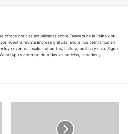
ue ofrece noticias actualizadas sobre Talavera de la Reina y su
or nuestra revista impresa gratuita, ahora nos centramos en
ncluye eventos locales, deportes, cultura, política y ocio. Sigue
n WhatsApp
y entérate de todas las noticias, historias y
R
e
v
i
v