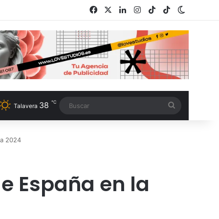
Facebook
X
LinkedIn
Instagram
TikTok
RSS
Switch s
℃
38
Buscar
Talavera
pa 2024
de España en la