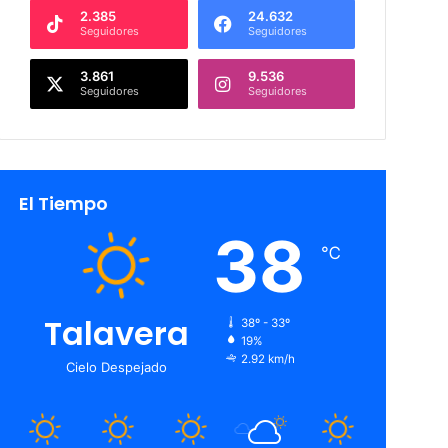
2.385
24.632
Seguidores
Seguidores
3.861
9.536
Seguidores
Seguidores
El Tiempo
38
℃
Talavera
38º - 33º
19%
2.92 km/h
Cielo Despejado