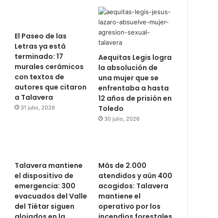
El Paseo de las
Letras ya está
terminado: 17
Aequitas Legis logra
murales cerámicos
la absolución de
con textos de
una mujer que se
autores que citaron
enfrentaba a hasta
a Talavera
12 años de prisión en
Toledo
31 julio, 2026
30 julio, 2026
Talavera mantiene
Más de 2.000
el dispositivo de
atendidos y aún 400
emergencia: 300
acogidos: Talavera
evacuados del Valle
mantiene el
del Tiétar siguen
operativo por los
alojados en la
incendios forestales