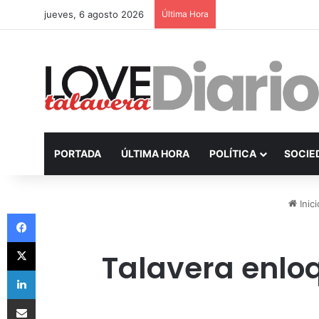
jueves, 6 agosto 2026
Última Hora
PORTADA
ÚLTIMA HORA
POLÍTICA
SOCIE
Inici
Facebook
X
Talavera enloq
LinkedIn
Compartir por Email