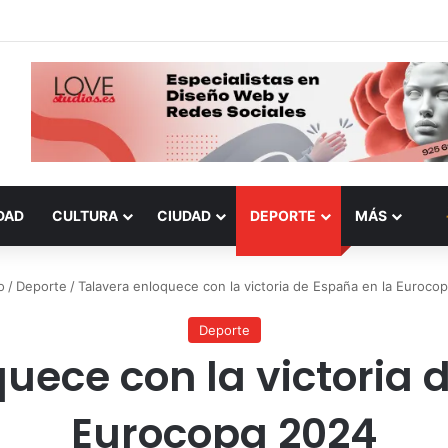
DAD
CULTURA
CIUDAD
DEPORTE
MÁS
o
/
Deporte
/
Talavera enloquece con la victoria de España en la Euroco
Deporte
uece con la victoria 
Eurocopa 2024