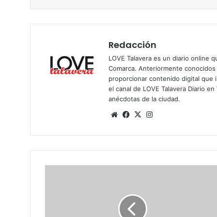
Redacción
LOVE Talavera es un diario online q
Comarca. Anteriormente conocidos p
proporcionar contenido digital que i
el
canal de LOVE Talavera Diario e
anécdotas de la ciudad.
Siti
Fa
X
Ins
o
ce
tag
we
bo
ra
b
ok
m
D
o
n
D
i