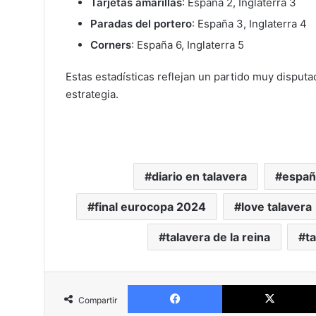
Tarjetas amarillas
: España 2, Inglaterra 3
Paradas del portero
: España 3, Inglaterra 4
Corners
: España 6, Inglaterra 5
Estas estadísticas reflejan un partido muy disp
estrategia​.
diario en talavera
españa
final eurocopa 2024
love talavera
talavera de la reina
ta
Facebook
Compartir