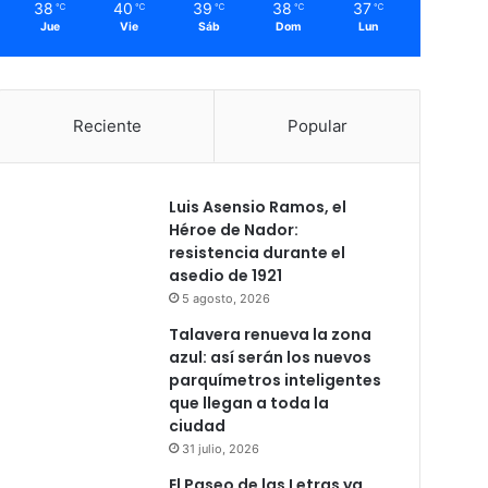
38
40
39
38
37
℃
℃
℃
℃
℃
Jue
Vie
Sáb
Dom
Lun
Reciente
Popular
Luis Asensio Ramos, el
Héroe de Nador:
resistencia durante el
asedio de 1921
5 agosto, 2026
Talavera renueva la zona
azul: así serán los nuevos
parquímetros inteligentes
que llegan a toda la
ciudad
31 julio, 2026
El Paseo de las Letras ya