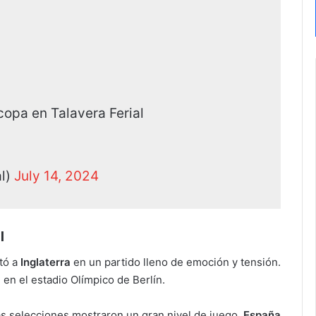
ocopa en Talavera Ferial
al)
July 14, 2024
l
tó a
Inglaterra
en un partido lleno de emoción y tensión.
 en el estadio Olímpico de Berlín.
as selecciones mostraron un gran nivel de juego.
España