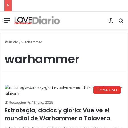
Menú
Switch
B
Inicio
/
warhammer
warhammer
Última Hora
Redacción
18 julio, 2025
Estrategia, dados y gloria: Vuelve el
mundial de Warhammer a Talavera