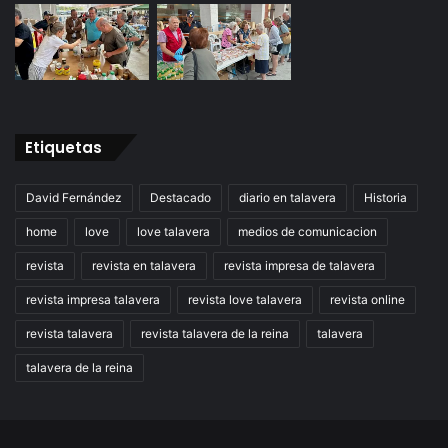
Etiquetas
David Fernández
Destacado
diario en talavera
Historia
home
love
love talavera
medios de comunicacion
revista
revista en talavera
revista impresa de talavera
revista impresa talavera
revista love talavera
revista online
revista talavera
revista talavera de la reina
talavera
talavera de la reina