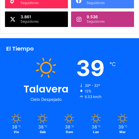
Seguidores
Seguidores
3.861
9.536
Seguidores
Seguidores
El Tiempo
39
℃
Talavera
39º - 32º
12%
6.53 km/h
Cielo Despejado
38
38
38
38
39
℃
℃
℃
℃
℃
Vie
Sáb
Dom
Lun
Mar